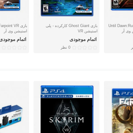
Until Dawn:Rush
بازی Ghost Giant کارکرده - پلی
دوست داشتن
دوست دا
 وی آر
استیشن VR
استیشن وی آر
اتمام موجودی
اتمام موجودی
0 نظر