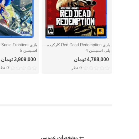
بازی Red Dead Redemption کارکرده -
با
دوست داشتن
دوست داشتن
پلی استیشن 4
استیشن 5
4,788,000 تومان
3,909,000 تومان
0 نظر
0 نظر
مشخصات عمومی