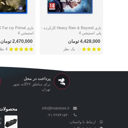
بازی Heavy Rain & Beyond کارکرده -
بازی
دوست داشتن
دوست داشتن
پلی استیشن 4
استیشن 4
4,428,000 تومان
2,470,000 تومان
یک نظر
4 نظر
پرداخت در محل
برای مناطق ۲۲گانه شهر
تهران
info@matstore.ir
محصولات 
۰۲۱-۲۲۷۴۱۵۳۰
ارتباط با واتساپ
..