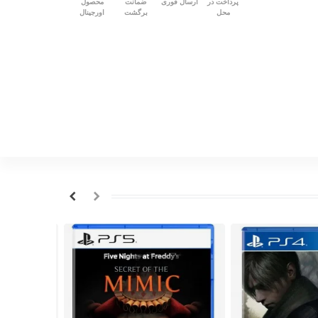
پرداخت در
ارسال فوری
ضمانت
محصول
محل
برگشت
اورجینال