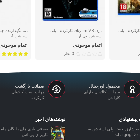
 Far cry Primal کارکرده - پلی
بازی Skyrim VR کارکرده - پلی
پایه نگهدارنده چ
دوست داشتن
دوست دا
استیشن وی آر
استیشن 4
اتمام موجودی
اتمام موجودی
0 نظر
محصول اورجینال
ضمانت بازگشت
ضمانت کالاهای دارای
مهلت تست کالاهای
گارانتی
کارکرده
پیشنهادی
نوشته‌های اخیر
پایه شارژر دسته پلی استیشن 4 -
معرفی بازی‌ های رایگان ماه ن
Charging Dock.
کاربران پی اس...