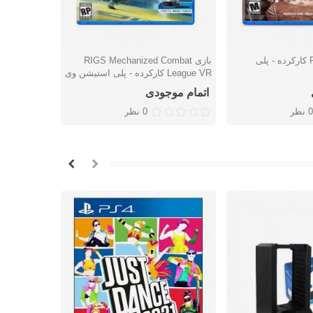
بازی Farpoint VR کارکرده - پلی
بازی RIGS Mechanized Combat
بازی ard
شتن
دوست داشتن
دوس
League VR کارکرده - پلی استیشن وی
آر
استیشن 4
اتمام موجودی
اتمام موج
0 نظر
0 نظر