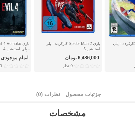
زی Sonic Frontiers کارکرده - پلی
بازی Spider-Man 2 کارکرده - پلی
دوست داشتن
دوست دا
استیشن 5
- پلی استیشن 4
6,486,000 تومان
اتمام موجودی
0 نظر
0 نظ
جزئیات محصول
نظرات (0)
مشخصات