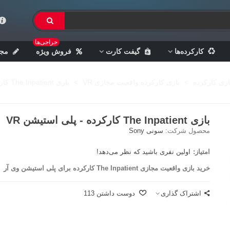
حراجی‌ها
کارکرده‌ها
گیفت کارت
فروش ویژه
مجل
ازی کارکرده
>
بازی کارکرده واقعیت مجازی VR
>
بازی The Inpatient کارکرده - پلی استیشن VR
بازی The Inpatient کارکرده - پلی استیشن VR
محصول شرکت:
سونی Sony
امتیاز:
اولین نفری باشید که نظر می‌دهد!
خرید بازی واقعیت مجازی The Inpatient کارکرده برای پلی استیشن وی آر
اشتراک گذاری
دوست داشتن
113