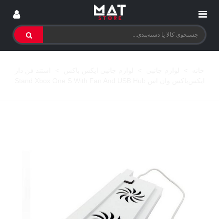
خانه
>
لوازم جانبی
>
لوازم جانبی ایکس باکس
>
استند فن دار
ایکس‌باکس وان اس Stand Xbox One S With Fan And USB Hub