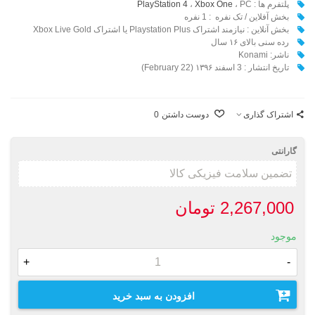
پلتفرم ها :
، PC
Xbox One
،
PlayStation 4
بخش آفلاین / تک نفره : 1 نفره
بخش آنلاین : نیازمند اشتراک Playstation Plus یا اشتراک Xbox Live Gold
رده سنی بالای ۱۶ سال
ناشر: Konami
تاریخ انتشار : 3 اسفند ۱۳۹۶ (22 February)
اشتراک گذاری
دوست داشتن
0
گارانتی
2,267,000 تومان
موجود
+
-
افزودن به سبد خرید