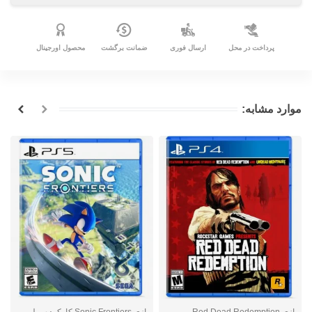
پرداخت در محل
ارسال فوری
ضمانت برگشت
محصول اورجینال
موارد مشابه:
بازی Red Dead Redemption
بازی Sonic Frontiers کارکرده - پلی