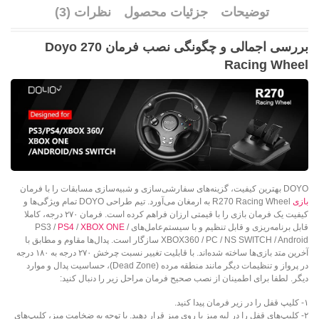
توضیحات
جزئیات محصول
نظرات (3)
بررسی اجمالی و چگونگی نصب فرمان Doyo 270
Racing Wheel
DOYO بهترین کیفیت، گزینه‌های سفارشی‌سازی و شبیه‌سازی مسابقات را با فرمان
بازی
R270 Racing Wheel به ارمغان می‌آورد. تیم طراحی DOYO تمام ویژگی‌ها و
کیفیت یک فرمان بازی را با قیمتی ارزان فراهم کرده است. فرمان ۲۷۰ درجه، کاملا
قابل برنامه‌ریزی و قابل تنظیم و با سیستم‌عامل‌های PS3 /
/
XBOX ONE
/
PS4
XBOX360 / PC / NS SWITCH / Android سازگار است. پدال‌ها مقاوم و مطابق با
آخرین متد بازی‌ها ساخته شده‌اند. با قابلیت تغییر نسبت چرخش ۲۷۰ درجه به ۱۸۰ درجه
در پرواز و تنظیمات دیگر مانند منطقه مرده (Dead Zone)، حساسیت پدال و موارد
دیگر. لطفا برای اطمینان از نصب صحیح فرمان مراحل زیر را دنبال کنید:
۱- کلیپ قفل را در زیر فرمان پیدا کنید.
۲- کلیپ‌های قفل را در لبه میز یا روی میز قرار دهید. با توجه به ضخامت میز، کلیپ‌های