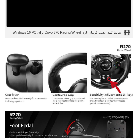
تماشا کنید: نصب فرمان بازی Doyo 270 Racing Wheel برای Windows 10 PC