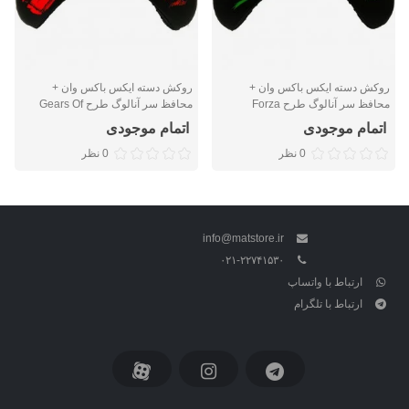
روکش دسته ایکس باکس وان +
روکش دسته ایکس باکس وان +
محافظ سر آنالوگ طرح Forza
محافظ سر آنالوگ طرح Gears Of
War
اتمام موجودی
اتمام موجودی
0 نظر
0 نظر
info@matstore.ir
۰۲۱-۲۲۷۴۱۵۳۰
ارتباط با واتساپ
ارتباط با تلگرام