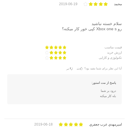
محمد
2019-06-19
سلام خسته نباشید
رو Xbox one s کپی خور کار میکنه؟
قیمت مناسب
ارزش خرید
تکنولوژی و کارایی
آیا این نظر برای شما مفید بود؟
بله
خیر
پاسخ از مت استور:
درود بر شما
بله کار میکنه
اميرمهدي عرب جعفري
2019-06-18