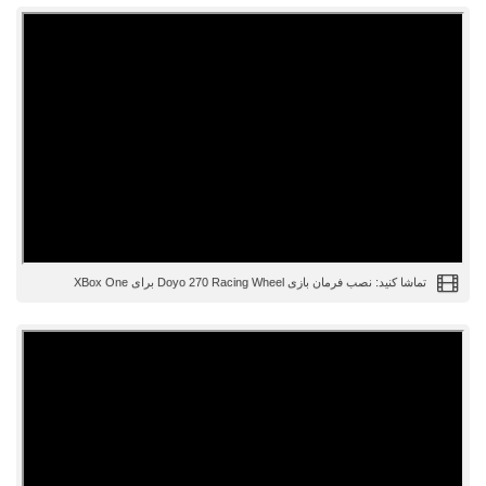
تماشا کنید: نصب فرمان بازی Doyo 270 Racing Wheel برای XBox One