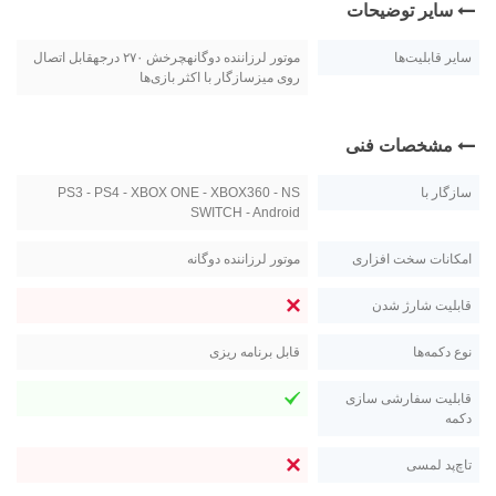
سایر توضیحات
سایر قابلیت‌ها
موتور لرزاننده دوگانهچرخش ۲۷۰ درجهقابل اتصال
روی میزسازگار با اکثر بازی‌ها
مشخصات فنی
سازگار با
PS3 - PS4 - XBOX ONE - XBOX360 - NS
SWITCH - Android
امکانات سخت افزاری
موتور لرزاننده دوگانه
قابلیت شارژ شدن
نوع دکمه‌ها
قابل برنامه ریزی
قابلیت سفارشی سازی
دکمه
تاچ‌پد لمسی