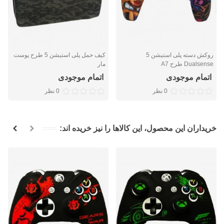
روکش دسته پلی استیشن 5
کیف حمل پلی استیشن 5 طرح پوست
Dualsense طرح A7
مار
اتمام موجودی
اتمام موجودی
0 نظر
0 نظر
خریداران این محصول، این کالاها را نیز خریده اند: