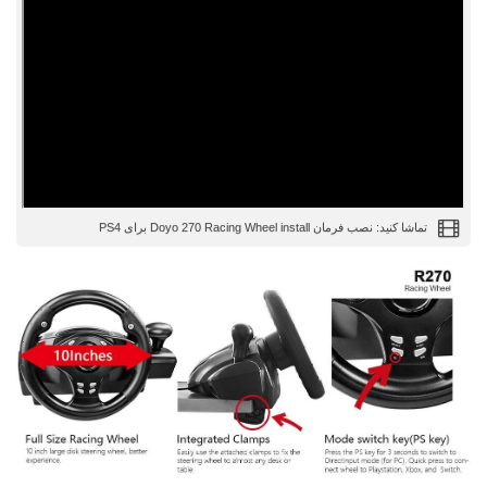
تماشا کنید: نصب فرمان Doyo 270 Racing Wheel install برای PS4