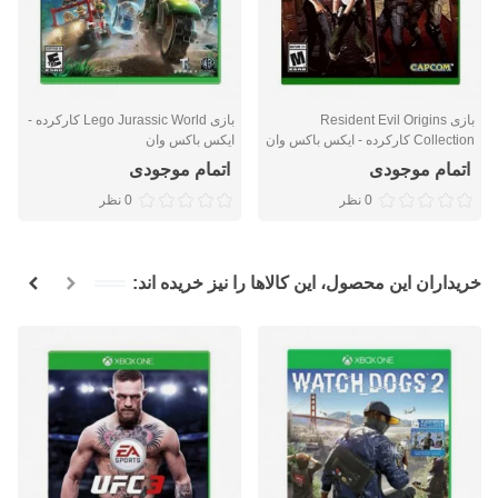
بازی Resident Evil Origins
بازی Lego Jurassic World کارکرده -
Collection کارکرده - ایکس باکس وان
ایکس باکس وان
اتمام موجودی
اتمام موجودی
0 نظر
0 نظر
خریداران این محصول، این کالاها را نیز خریده اند: