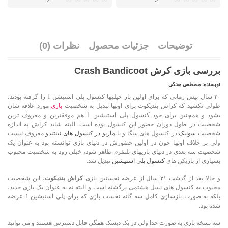
توضیحات
جزئیات محصول
نظرات (0)
بررسی بازی کرش Crash Bandicoot
نویسنده: مصطفی محکی
۲۰
سال پیش زمانی که برای اولین بار خیلی
ها کنسول پلی استیشن
1
را گرفته بودند،
طولی نکشید که کراش بندیکوت برای اونها تبدیل به شخصیت
بازی
مورد علاقه شان
بشود و همچنین برای خود کنسول پلی استیشین
1
هم موفقترین و معروف ترین
شخصیت در طول دوران حضور این کنسول بوده است. البته شاید کراش به اندازه
شخصیت
سونیک
در کنسول های سگا و یا
ماریو در کنسول های نینتندو
معروف نیست
ولی بر خلاف اونها چون در اولین حضورش در دنیای بازی توانسته بود به عنوان یک
شخصیت سه بعدی در دنیای بازی
های پلتفرم ظاهر شود، خیلی زود به شخصیت محبوب
بسیاری از بازیکن های
کنسول پلی استیشین
تبدیل شد
.
و حالا بعد از گذشت ۲۱
سال از عرضه نخستین بازی
کراش بندیکوت
، این شخصیت
محبوب به کنسول های نسل هشتمی برگشته است و البته نه به عنوان یک بازی جدید،
بلکه به صورت بازسازی کامل سه گانه نخست بازی که برای پلی استیشین
1
عرضه
شده بود
.
سه نسخه بازی به صورت جدا ولی در یک دیسک همگی قابل دسترس هستند و می توانید