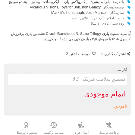
پلتفرم‌ها:‌
پلی‌استیشن‌۴
-
ایکس‌باکس وان
-
مایکروسافت
ویندوز -
نینتندو سوئیچ
توسعه‌دهندگان:‌
Iron Galaxy
,
Toys for Bob
,
Vicarious Visions
سازندگان:
Josh Mancell
,
Mark Mothersbaugh
حالت: آفلاین (تک نفره) آنلاین: ندارد
رده سنی: بالای ۱۰ سال
آیا می‌دانستید:
بازی
Crash Bandicoot N. Sane Trilogy هشتمین بازی پرفروش
کنسول
PS4
با فروش ۲٫۵ میلیون کپی
می‌باشد؟!
(ویکی‌پدیا)
اشتراک گذاری
دوست داشتن
2
گارانتی
اتمام موجودی
ناموجود
پرداخت در محل
ارسال فوری
ضمانت برگشت
محصول اورجینال