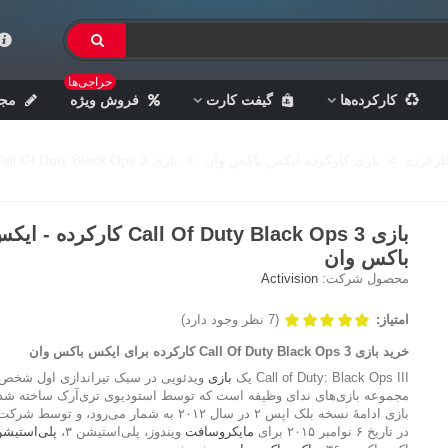
حراجی‌ها
کارکرده‌ها
گیفت کارت
فروش ویژه
مجل
ارکرده
>
بازی کارکرده ایکس باکس وان
>
بازی Call Of Duty Black Ops 3 کارکرده - ایکس باکس وان
بازی Call Of Duty Black Ops 3 کارکرده - ا
باکس وان
محصول شرکت:
Activision
امتیاز:
(7 نظر وجود دارد)
خرید بازی Call Of Duty Black Ops 3 کارکرده برای ایکس باکس وان
Call of Duty: Black Ops III یک
بازی
ویدئویی در سبک تیراندازی اول شخص 
مجموعه بازی‌های ندای وظیفه است که توسط استودیوی تری‌آرک ساخته شده‌
بازی ادامهٔ نسخه بلک اپس ۲ در سال ۲۰۱۲ به شمار می‌رود، و ت
در تاریخ ۶ نوامبر ۲۰۱۵ برای
مایکروسافت
ویندوز، پلی‌استیشن ۳،
پلی‌استیشن 