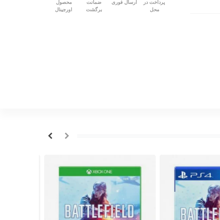
پرداخت در
ارسال فوری
ضمانت
محصول
محل
برگشت
اورجینال