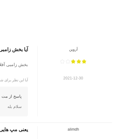
آیا بخش زامبی 
آروین
بخش زامبی آفلا
2021-12-30
آیا این نظر برای شم
پاسخ از مت ا
سلام بله
یعنی مپ هایی مثل kino der totnو.
alimdh