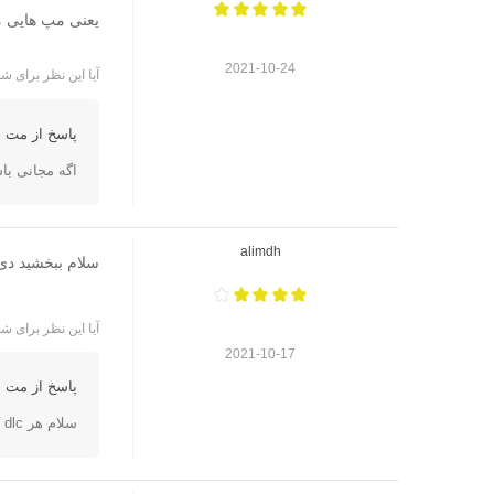
یعنی مپ هایی مثل kino der totnو....
2021-10-24
آیا این نظر برای شم
پاسخ از مت ا
اگه مجانی ب
alimdh
سلام ببخشید دی
آیا این نظر برای شم
2021-10-17
پاسخ از مت ا
سلام هر dlc که برای نسخه استاندارد این بازی باشه را دارد