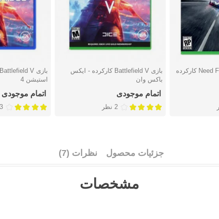
بازی Need For Speed Rivals کارکرده
بازی Battlefield V کارکرده - ایکس
دوست داشتن
دوست دا
باکس وان
استیشن 4
اتمام موجودی
اتمام موجودی
2 نظر
3 نظ
جزئیات محصول
نظرات (7)
مشخصات