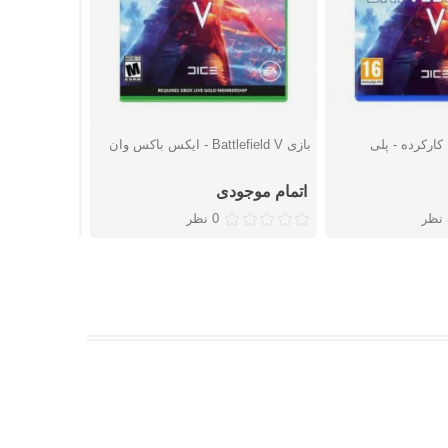
بازی Battlefield V کارکرده - پلی
بازی Battlefield V - ایکس باکس وان
بازی Battlefield V - پلی استیشن 4
شتن
دوست داشتن
دوست
اتمام موجودی
5,337,000 تومان
ر
0 نظر