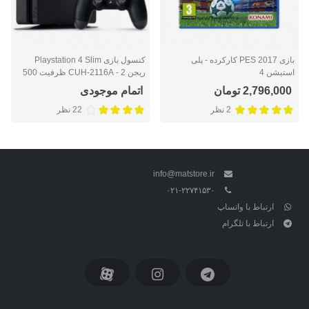
بازی PES 2017 کارکرده - پلی
کنسول بازی Playstation 4 Slim
استیشن 4
ریجن 2 - CUH-2116A ظرفیت 500
گیگابایت
2,796,000 تومان
اتمام موجودی
2 نظر
22 نظر
info@matstore.ir
۰۲۱-۲۲۷۴۱۵۳۰
ارتباط با واتساپ
ارتباط با تلگرام