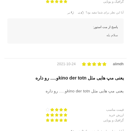
گرافیک و پویایی
آیا این نظر برای شما مفید بود؟
بله
خیر
پاسخ از مت استور:
سلام بله
2021-10-24
alimdh
یعنی مپ هایی مثل kino der totnو..... رو داره
یعنی مپ هایی مثل kino der totnو..... رو داره
قیمت مناسب
ارزش خرید
گرافیک و پویایی