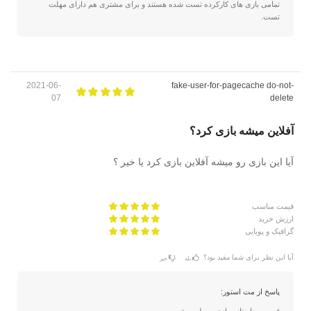
تمامی بازی های کارکرده تست شده هستند و برای مشتری هم دارای مهلت
تست.
2021-06-
fake-user-for-pagecache do-not-
07
delete
آفلاین میشه بازی کرد؟
آیا این بازی رو میشه آفلاین بازی کرد یا خیر ؟
قیمت مناسب
ارزش خرید
گرافیک و پویایی
آیا این نظر برای شما مفید بود؟
بله
خیر
پاسخ از مت استور: