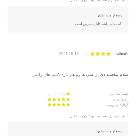
آیا این نظر برای شما مفید بود؟
بله
خیر
پاسخ از مت استور:
اگه مجانی باشه قابل دسترس است
2021-10-17
alimdh
سلام ببخشید دی ال سی ها رو هم داره ؟مپ های زامبی
قیمت مناسب
ارزش خرید
گرافیک و پویایی
آیا این نظر برای شما مفید بود؟
بله
خیر
پاسخ از مت استور: