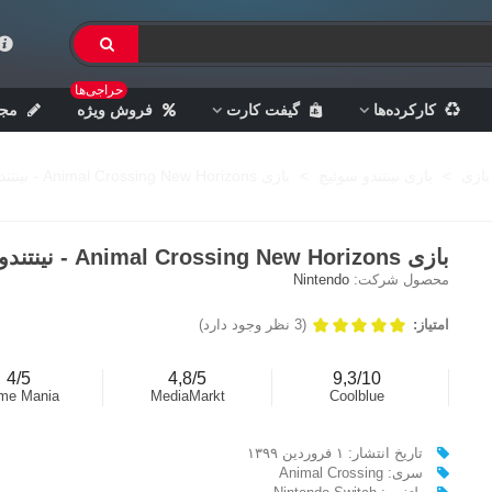
حراجی‌ها
کارکرده‌ها
گیفت کارت
فروش ویژه
مجل
بازی
>
بازی نینتندو سوئیچ
>
بازی Animal Crossing New Horizons - نینتندو سوئيچ
بازی Animal Crossing New Horizons - نینتندو سوئيچ
محصول شرکت:
Nintendo
امتیاز:
(3 نظر وجود دارد)
4/5
4,8/5
9,3/10
me Mania
MediaMarkt
Coolblue
تاریخ انتشار: ۱ فروردین ۱۳۹۹
سری: Animal Crossing