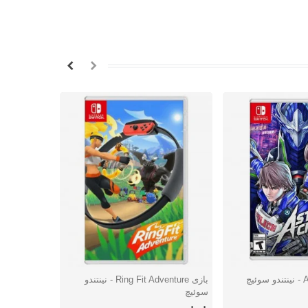
بازی Ring Fit Adventure - نینتندو
بازی 2-1 Switch - نینتندو سوئیچ
شتن
دوست داشتن
دوس
سوئیچ