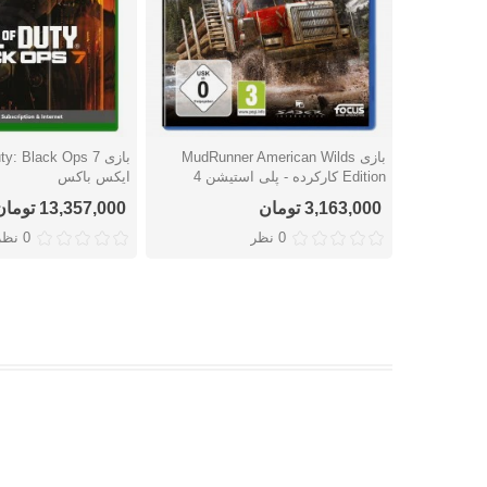
بازی MudRunner American Wilds
دوست داشتن
دوست داشتن
Edition کارکرده - پلی استیشن 4
ایکس باکس
3,163,000 تومان
13,357,000 تومان
0 نظر
0 نظر