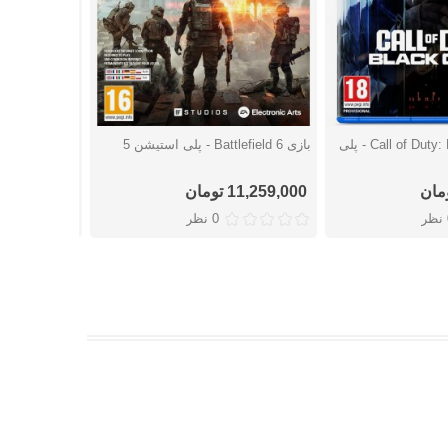
بازی Call of Duty: Black Ops 7 - پلی
بازی Battlefield 6 - پلی استیشن 5
شتن
دوست داشتن
دوست
پلی استیشن 5
11,259,000 تومان
18,217,000 توما
ر
0 نظر