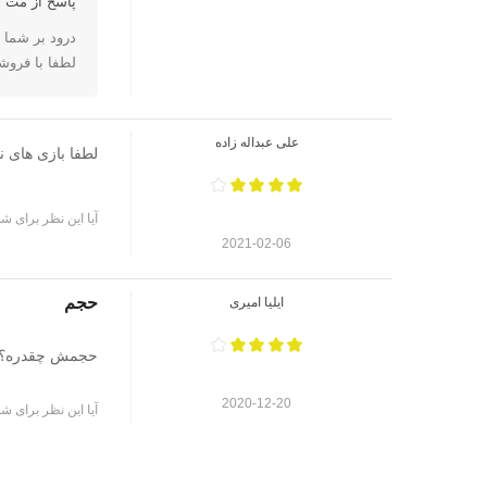
پاسخ از مت ا
درود بر شما
لطفا با فروش
علی عبداله زاده
لطفا بازی های نی
آیا این نظر برای شم
2021-02-06
حجم
ایلیا امیری
حجمش چقدره؟
2020-12-20
آیا این نظر برای شم