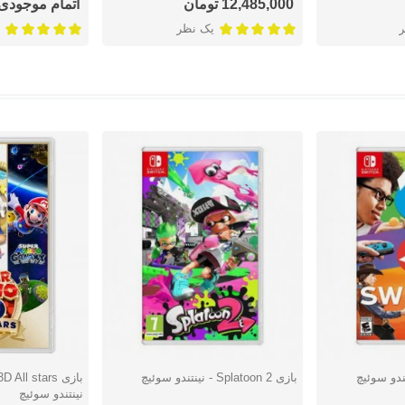
12,485,000 تومان
اتمام موجودی
یک نظر
بازی Splatoon 2 - نینتندو سوئیچ
دوست داشتن
دوست دا
نینتندو سوئيچ