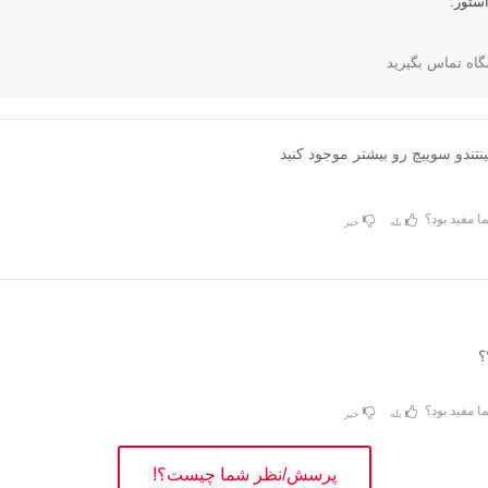
ستور:
گاه تماس بگیرید
نتندو سوییچ رو بیشتر موجود کنید
ا مفید بود؟
بله
خیر
؟
ا مفید بود؟
بله
خیر
پرسش/نظر شما چیست؟!