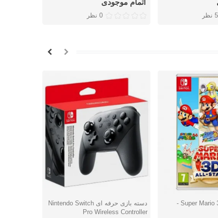
اتمام موجودی
9,804,000 توما
5 نظر
0 نظر
بازی Super Mario 3D All stars -
دسته بازی حرفه ای Nintendo Switch
کنسول بازی ن
شتن
دوست داشتن
دوس
 Switch Lite
Pro Wireless Controller