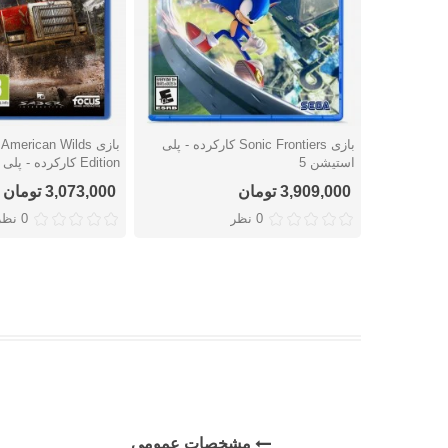
بازی Sonic Frontiers کارکرده - پلی
بازی erican Wilds
دوست داشتن
دوست داشتن
استیشن 5
Edition کارکرده - پلی استیشن 4
3,909,000 تومان
3,073,000 تومان
0 نظر
0 نظر
مشخصات عمومی