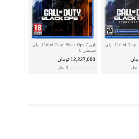
بازی Call of Duty: Black Ops 7 - پلی
بازی Call of Duty: Black Ops 7 - پلی
شتن
دوست داشتن
دوست
استیشن 5
استیشن 4
12,227,000 تومان
اتمام موجو
ر
0 نظر