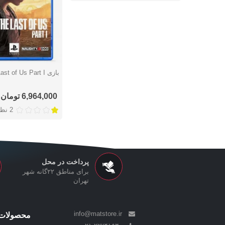
بازی The Last of Us Part I برای PS5
دوست داشتن
6,964,000 تومان
2 نظر
پرداخت در محل
برای مناطق ۲۲گانه شهر
تهران
info@matstore.ir
محصولات 