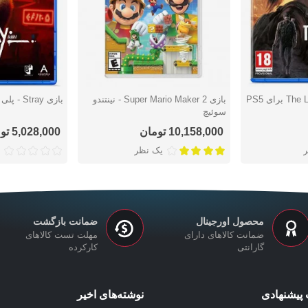
بازی Super Mario Maker 2 - نینتندو
بازی Stray - پلی استیشن 5
دوست داشتن
دوست دا
سوئیچ
10,158,000 تومان
5,028,000 تومان
یک نظر
محصول اورجینال
ضمانت بازگشت
ضمانت کالاهای دارای
مهلت تست کالاهای
گارانتی
کارکرده
پیشنهادی
نوشته‌های اخیر