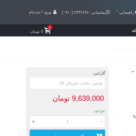
ورود / ثبت‌نام
راهنمایی
پشتیبانی: ۲۳۳۶۶۹۶ (۰۹۱۰)
0
ه
0 تومان
بازی Super Mario 3D World + Bowsers Fury -
گارانتی
9,639,000 تومان
موجود
T
+
-