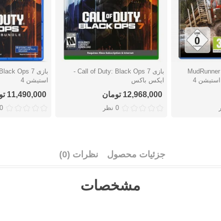
MudRunner Am
بازی Call of Duty: Black Ops 7 -
دوست داشتن
دوست دا
ایکس باکس
استیشن 4
12,968,000 تومان
11,490,000 تومان
0 نظر
0 نظ
جزئیات محصول
نظرات (0)
مشخصات