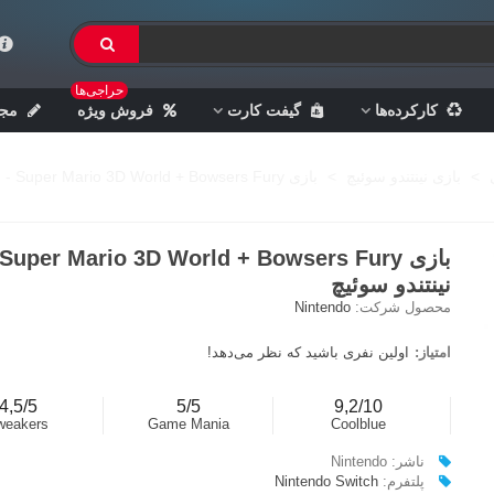
حراجی‌ها
کارکرده‌ها
گیفت کارت
فروش ویژه
مجل
>
بازی نینتندو سوئیچ
>
بازی Super Mario 3D World + Bowsers Fury - نینتندو سوئيچ
نینتندو سوئيچ
محصول شرکت:
Nintendo
امتیاز:
اولین نفری باشید که نظر می‌دهد!
4,5/5
5/5
9,2/10
weakers
Game Mania
Coolblue
ناشر: Nintendo
پلتفرم:
Nintendo Switch