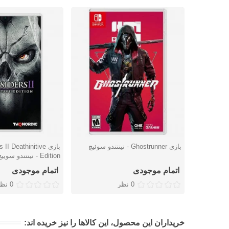
بازی Ghostrunner - نینتندو سوئیچ
بازی II Deathinitive
دوست داشتن
دوست داشتن
Edition - نینتندو سوییچ
اتمام موجودی
اتمام موجودی
0 نظر
0 نظر
خریداران این محصول، این کالاها را نیز خریده اند: