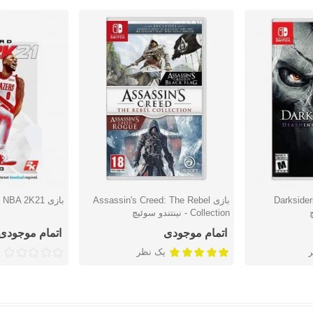
Darksiders 
بازی Assassin's Creed: The Rebel
بازی NBA 2K21 - نینتندو سوئيچ
دوست داشتن
دوست دا
Collection - نینتندو سوئیچ
اتمام موجودی
اتمام موجودی
یک نظر