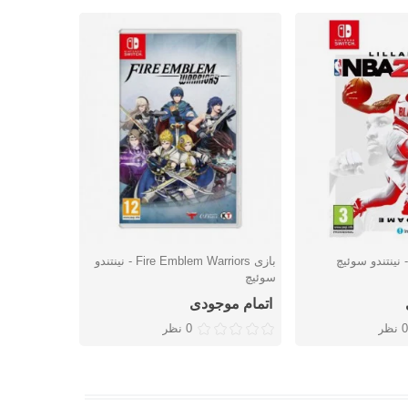
بازی Fire Emblem Warriors - نینتندو
بازی 2-1 Switch - نینتندو سوئیچ
شتن
دوست داشتن
دوس
سوئیچ
اتمام موجودی
9,518,000 توما
0 نظر
0 نظر