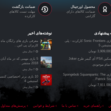
محصول اورجینال
ضمانت بازگشت
ضمانت کالاهای دارای
مهلت تست کالاهای
گارانتی
کارکرده
پیشنهادی
نوشته‌های اخیر
بازی Sonic Frontiers کارکرده - پلی
معرفی بازی‌ های رایگان ماه ن
ستیشن 5
کاربران پی اس...
3,909,00 تومان
7 سال پیش
 PS4 آی گیمر طرح Joker
5 بازی مهمی که در ماه آبان 
2018 منتشر...
تمام موجودی
7 سال پیش
بازی Spongebob Squarepants: The
10 بازی برتر اختصاصی کنس
Patrick Star.
استیشن 4
7,911,00 تومان
7 سال پیش
ش
راهنمای خرید
تماس با ما
شرایط و قوانین
پرسش‌های متداول