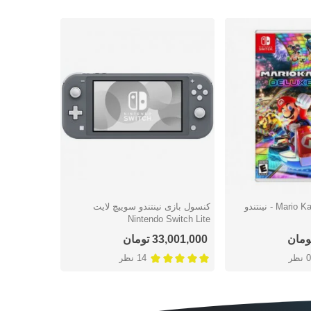
بازی Mario Kart 8 Deluxe - نینتندو
کنسول بازی نینتندو سوییچ لایت
شتن
دوست داشتن
Nintendo Switch Lite
33,001,000 تومان
0 نظر
14 نظر