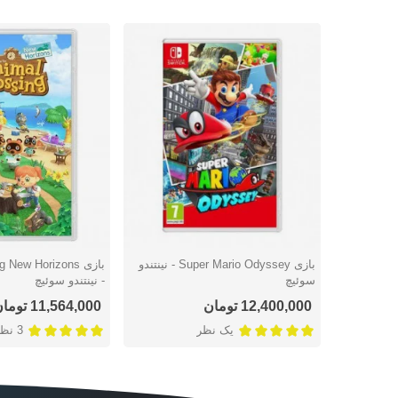
بازی Super Mario Odyssey - نینتندو
بازی New Horizons
دوست داشتن
دوست داشتن
سوئیچ
- نینتندو سوئيچ
12,400,000 تومان
11,564,000 تومان
یک نظر
3 نظر