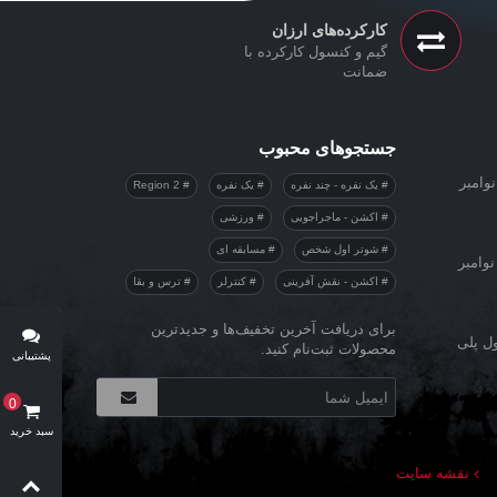
کارکرده‌های ارزان
گیم و کنسول کارکرده با
ضمانت
جستجوهای محبوب
وامبر
یک نفره - چند نفره
یک نفره
Region 2
اکشن - ماجراجویی
ورزشی
شوتر اول شخص
مسابقه ای
نوامبر
اکشن - نقش آفرینی
کنترلر
ترس و بقا
برای دریافت آخرین تخفیف‌ها و جدیدترین
ول پلی
محصولات ثبت‌نام کنید.
پشتیبانی
آنلاین
0
سبد خرید
نقشه سایت