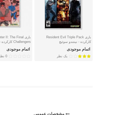
بازی Resident Evil Triple Pack
بازی r II: The Final
دوست داشتن
دوست داشتن
کارکرده - نینتندو سوئیچ
Challengers کارکرده - نینتندو سوئیچ
اتمام موجودی
اتمام موجودی
یک نظر
0 نظر
مشخصات عمومی