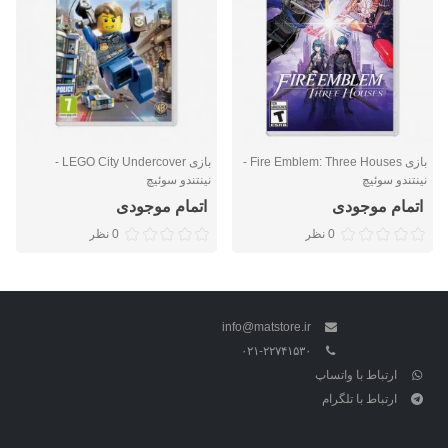
بازی Fire Emblem: Three Houses -
بازی LEGO City Undercover -
نینتندو سوئيچ
نینتندو سوئیچ
اتمام موجودی
اتمام موجودی
0 نظر
0 نظر
info@matstore.ir
۰۲۱-۲۲۷۴۱۵۳۰
ارتباط با واتساپ
ارتباط با تلگرام