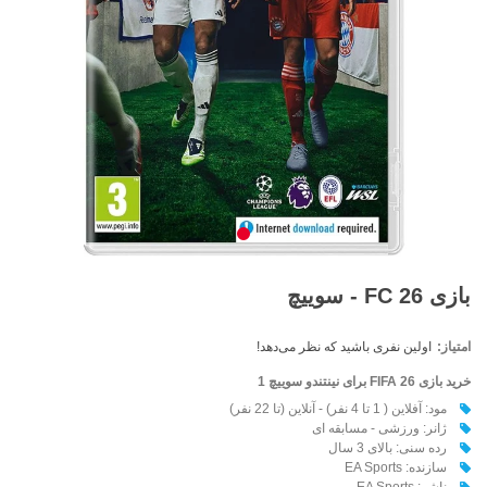
بازی FC 26 - سوییچ
امتیاز:
اولین نفری باشید که نظر می‌دهد!
خرید بازی FIFA 26
برای نینتندو سوییچ 1
مود: آفلاین ( 1 تا 4 نفر) - آنلاین (تا 22 نفر)
ژانر: ورزشی - مسابقه ای
رده سنی: بالای 3 سال
سازنده: EA Sports
ناشر: EA Sports