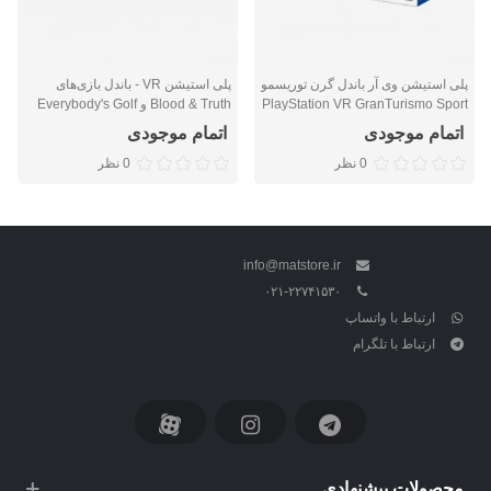
پلی استیشن وی آر باندل گرن توریسمو
پلی استیشن VR - باندل بازی‌های
PlayStation VR GranTurismo Sport
Blood & Truth و Everybody's Golf
Bundle
اتمام موجودی
اتمام موجودی
0 نظر
0 نظر
info@matstore.ir
۰۲۱-۲۲۷۴۱۵۳۰
ارتباط با واتساپ
ارتباط با تلگرام
محصولات پیشنهادی