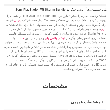
پلی استیشن وی آر باندل اسکاریم Sony PlayStation VR Skyrim Bundle
هیجان واقعت مجازی را نمیتوان باور کرد. «playstation VR bundle» این هیجان را
دو‌چندان کرده. با داشتن دو دسته‌ی Move و Camera نسل جدید شرکت
سونی
شرایط
برای گیمرها خیلی بهتر و هیجانی تر شده. این ست محصولی کامل برای علاقه‌مندان به
بازی
‌های مخصوص پلی‌استیشن VR است. این محصول به صورت باندل کامل همراه با
بازی Skyrim Vr عرضه شده که نیازی به تکمیل کردن آن نیست. این دستگاه قابلیت
استفاده روی کنسول‌های دیگر مثل
ایکس باکس وان
و وی را دارد. این
هدست
یک
صفحه نمایش بسیار بزرگ دارد و تجربه‌ی بازی‌کردن با وی آر حالت بسیار جالب خواهد
بود. بازی‌های زیادی مخصوص وی‌آر انتشار یافته که می‌توان آن را با بهترین کیفیت تجربه
کرد. تصاویر و فیلم های 3D خود را در این هدست ببینید. کافی است آن‌ها را در یک
حافظه USB ذخیره کنید و به PlayStation متصل کنید و در بخش نمایشگر، گزینه VR
mode را انتخاب نمایید. با ان کار می‌توانید از کاربرد دیگر این دستگاه استفاده کنید. 9
لامپ LED در جلو، کنار و عقب این هدست برای ست شدن دستگاه با بازی جای گذاری
شده که به زیبایی آن نیز افزوده است.
مشخصات
مشخصات عمومی