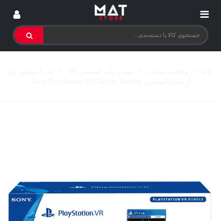
خانه
>
واقعیت مجازی
>
سونی پلی استیشن VR
>
پلی استیشن وی
آر باندل اسکاریم Sony PlayStation VR Skyrim Bundle