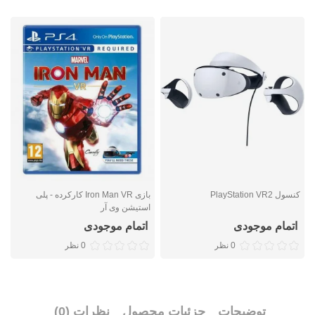
کنسول PlayStation VR2
بازی Iron Man VR کارکرده - پلی
استیشن وی آر
م
اتمام موجودی
اتمام موجودی
0 نظر
0 نظر
توضیحات
جزئیات محصول
نظرات (0)