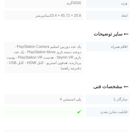
وزن
4500گرم
ابعاد
20.8 × 45.72 × 10.4سانتي‌متر
سایر توضیحات
اقلام همراه
یک عدد دوربین اسلیم PlayStation Camera -
دوعدد دسته بازی PlayStation Move - یک عدد
بازی Skyrim VR - هدست PlayStation VR - یونیت
پردازنده -هدفون استریو - کابل HDMI - کابل USB -
دفترچه راهنما
مشخصات فنی
سازگار با
پلی استیشن 4
قابلیت شارژ شدن