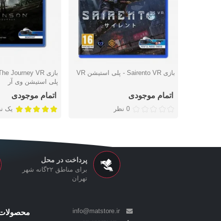
بازی Sairento VR - پلی استیشن VR
دوست داشتن
دوست داشتن
پلی استیشن وی آر
اتمام موجودی
اتمام موجودی
0 نظر
یک ن
پرداخت در محل
برای مناطق ۲۲گانه شهر
تهران
info@matstore.ir
محصولات 