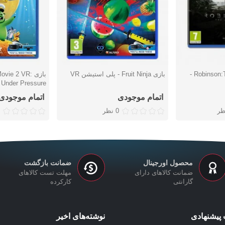
بازی Robinson:The Journey VR -
بازی Fruit Ninja - پلی استیشن VR
بازی vie 2 VR
دوست داشتن
دوست دا
Under Pressure - پلی استیشن وی آر
اتمام موجودی
اتمام موجودی
ظر
0 نظر
محصول اورجینال
ضمانت بازگشت
ضمانت کالاهای دارای
مهلت تست کالاهای
گارانتی
کارکرده
پیشنهادی
نوشته‌های اخیر