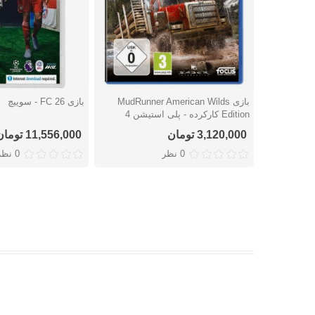
بازی MudRunner American Wilds
بازی FC 26 - سوییچ
دوست داشتن
دوست داشتن
Edition کارکرده - پلی استیشن 4
3,120,000 تومان
11,556,000 تومان
0 نظر
0 نظر