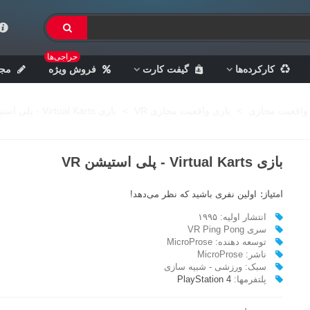
حراجی‌ها
کارکرده‌ها
گیفت کارت
فروش ویژه
مجل
واقعیت مجازی
>
بازی واقعیت مجازی VR
>
بازی Virtual Karts - پلی استیشن VR
بازی Virtual Karts - پلی استیشن VR
امتیاز:
اولین نفری باشید که نظر می‌دهد!
انتشار اولیه: ۱۹۹۵
سری VR Ping Pong
توسعه دهنده: MicroProse
ناشر: MicroProse
سبک: ورزشی - شبیه سازی
پلتفرمها:
PlayStation 4