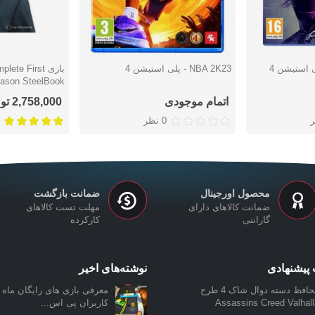
NBA 2K23 - پلی استیشن 4
بازی te First
دوست داشتن
دوست دا
استیشن 4
اتمام موجودی
2,758,000 تومان
0 نظر
محصول اورجینال
ضمانت بازگشت
ضمانت کالاهای دارای
مهلت تست کالاهای
گارانتی
کارکرده
پیشنهادی
نوشته‌های اخیر
محافظ دسته دوال شاک 4 طرح
معرفی بازی‌ های رایگان ماه ن
Assassins Creed Valhall
کاربران پی اس...