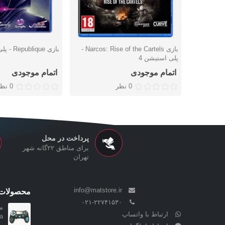
بازی Narcos: Rise of the Cartels -
بازی Republique - پلی استیشن 4
دوست داشتن
دوست داشتن
پلی استیشن 4
اتمام موجودی
اتمام موجودی
0 نظر
0 نظر
پرداخت در محل
برای مناطق ۲۲گانه شهر
تهران
info@matstore.ir
محصولات 
۰۲۱-۲۲۷۴۱۵۳۰
ارتباط با واتساپ
a