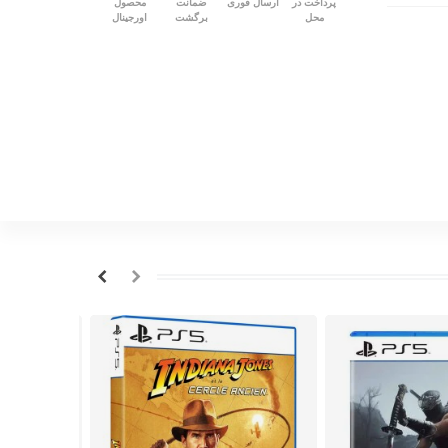
پرداخت در
ارسال فوری
ضمانت
محصول
محل
برگشت
اورجینال