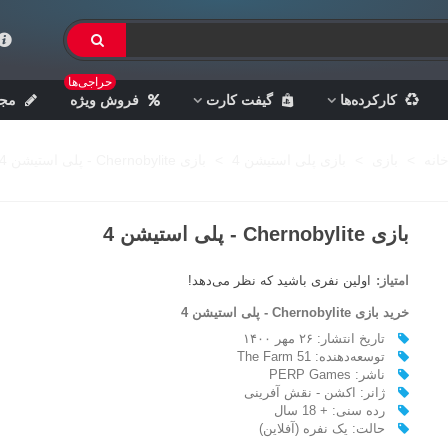
حراجی‌ها
کارکرده‌ها
گیفت کارت
فروش ویژه
مجل
انه
>
بازی
>
بازی پلی استیشن 4
>
بازی Chernobylite - پلی استیشن 4
بازی Chernobylite - پلی استیشن 4
امتیاز:
اولین نفری باشید که نظر می‌دهد!
خرید بازی Chernobylite - پلی استیشن 4
تاریخ انتشار: ۲۶ مهر ۱۴۰۰
توسعه‌دهنده: The Farm 51
ناشر: PERP Games
ژانر: اکشن - نقش آفرینی
رده سنی: + 18 سال
حالت: یک نفره (آفلاین)