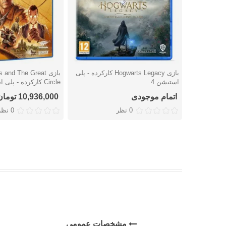
بازی Hogwarts Legacy کارکرده - پلی
بازی and The Great
دوست داشتن
دوست داشتن
استیشن 4
Circle کارکرده - پلی استیشن 5
اتمام موجودی
10,936,000 تومان
0 نظر
0 نظر
مشخصات عمومی