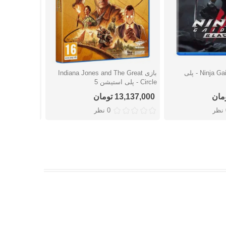
بازی Ninja Gaiden 2 Black - پلی
بازی Indiana Jones and The Great
شتن
دوست داشتن
دوست
Circle - پلی استیشن 5
پلی استیشن 5
13,137,000 تومان
11,076,000 توما
ر
0 نظر