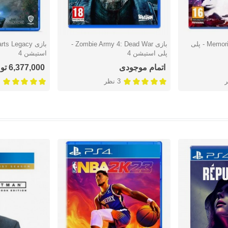
بازی Memories Retold 11-11 - پلی
بازی Zombie Army 4: Dead War -
دوست داشتن
دوست دا
پلی استیشن 4
استیشن 4
اتمام موجودی
6,377,000 تومان
3 نظر