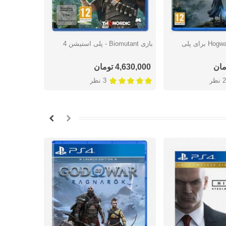
بازی Hogwarts Legacy برای پلی
بازی Biomutant - پلی استیشن 4
بازی F1 2021 - پلی استیشن 4
شتن
دوست داشتن
دوس
4,630,000 تومان
اتمام موج
2 نظر
3 نظر