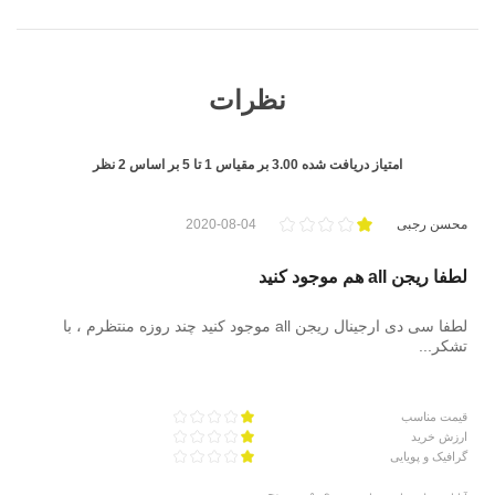
نظرات
امتیاز دریافت شده
3.00
بر مقیاس
1
تا
5
بر اساس
2
نظر
محسن رجبی
2020-08-04
لطفا ریجن all هم موجود کنید
لطفا سی دی ارجینال ریجن all موجود کنید چند روزه منتظرم ، با
تشکر...
قیمت مناسب
ارزش خرید
گرافیک و پویایی