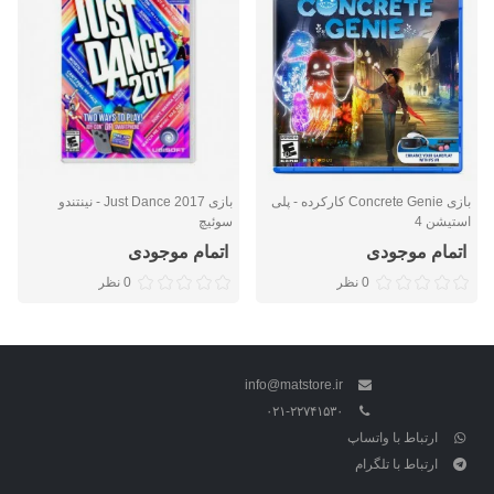
بازی Concrete Genie کارکرده - پلی
بازی Just Dance 2017 - نینتندو
استیشن 4
سوئیچ
اتمام موجودی
اتمام موجودی
0 نظر
0 نظر
info@matstore.ir
۰۲۱-۲۲۷۴۱۵۳۰
ارتباط با واتساپ
ارتباط با تلگرام