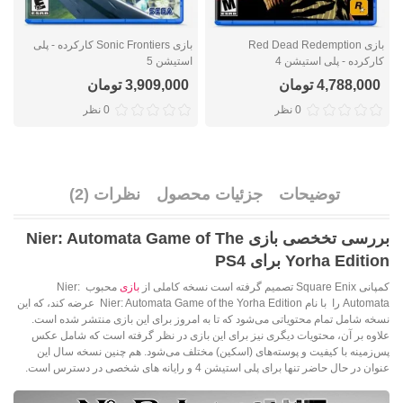
بازی Red Dead Redemption
بازی Sonic Frontiers کارکرده - پلی
کارکرده - پلی استیشن 4
استیشن 5
ا
4,788,000 تومان
3,909,000 تومان
0 نظر
0 نظر
توضیحات
جزئیات محصول
نظرات (2)
بررسی تخخصی با
زی Nier: Automata Game of The
Yorha Edition برای PS4
کمپانی Square Enix تصمیم گرفته است نسخه کاملی از
بازی
محبوب Nier:
Automata را با نام Nier: Automata Game of the Yorha Edition عرضه کند، که این
نسخه شامل تمام محتویاتی می‌شود که تا به امروز برای این بازی منتشر شده است.
علاوه بر آن، محتویات دیگری نیز برای این بازی در نظر گرفته است که شامل عکس
پس‌زمینه با کیفیت و پوسته‌های (اسکین‌) مختلف می‌شود. هم چنین نسخه سال این
عنوان در حال حاضر تنها برای پلی ‌استیشن 4 و رایانه های شخصی در دسترس است.