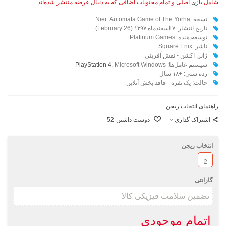
شامل
بازی
اصلی و تمام محتویات اضافی که به دنبال عرضه منتشر شده‌اند
نسخه: Nier: Automata Game of The Yorha
تاریخ انتشار: ۷ اسفندماه ۱۳۹۷ (26 February)
توسعه‌دهنده: Platinum Games
ناشر: Square Enix
ژانر: اکشن - نقش آفرینی
سیستم عامل‌ها:‌
, Microsoft Windows
PlayStation 4
رده سنی: +۱۸ سال
حالت: یک نفره - فاقد بخش آنلاین
راهنمای انتخاب ریجن
اشتراک گذاری
دوست داشتن
52
انتخاب ریجن
2
گارانتی
اتمام موجودی