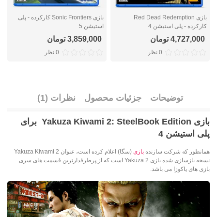
بازی Red Dead Redemption
بازی Sonic Frontiers کارکرده - پلی
کارکرده - پلی استیشن 4
استیشن 5
ا
4,727,000 تومان
3,859,000 تومان
0 نظر
0 نظر
توضیحات
جزئیات محصول
نظرات (1)
بازی
Yakuza Kiwami 2: SteelBook Edition
برای
پلی استیشن 4
همانطور که شرکت سازنده
بازی
(سگا) اعلام کرده است، عنوان Yakuza Kiwami 2
نسخه بازسازی شده بازی Yakuza 2 است که از پرطرفدارترین قسمت های سری
بازی های یاکوزا می باشد.