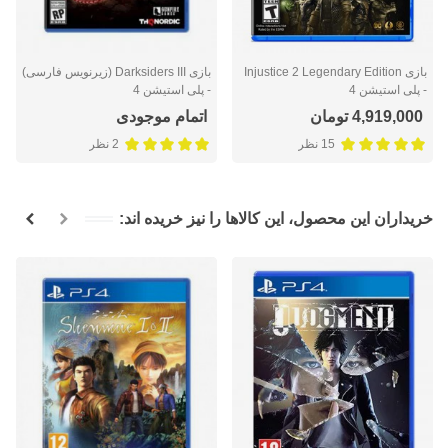
بازی Injustice 2 Legendary Edition
بازی Darksiders III (زیرنویس فارسی)
- پلی استیشن 4
- پلی استیشن 4
4,919,000 تومان
اتمام موجودی
15 نظر
2 نظر
خریداران این محصول، این کالاها را نیز خریده اند: