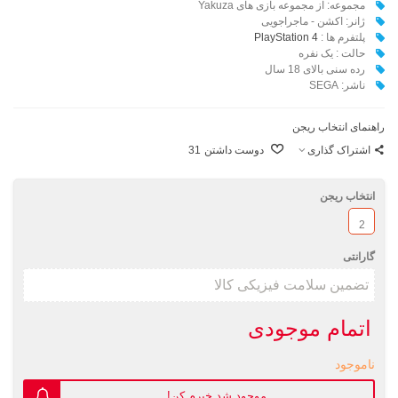
مجموعه: از مجموعه بازی های Yakuza
ژانر: اکشن - ماجراجویی
پلتفرم ها :
PlayStation 4
حالت : یک نفره
رده سنی بالای 18 سال
ناشر: SEGA
راهنمای انتخاب ریجن
اشتراک گذاری
دوست داشتن
31
انتخاب ریجن
2
گارانتی
اتمام موجودی
ناموجود
موجود شد خبرم کن!