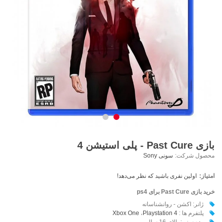
بازی Past Cure - پلی استیشن 4
محصول شرکت:
سونی Sony
امتیاز:
اولین نفری باشید که نظر می‌دهد!
خرید بازی Past Cure برای ps4
ژانر: اکشن - روانشناسانه
پلتفرم ها :
Playstation 4
،
Xbox One
رده سنی: بالای 16 سال