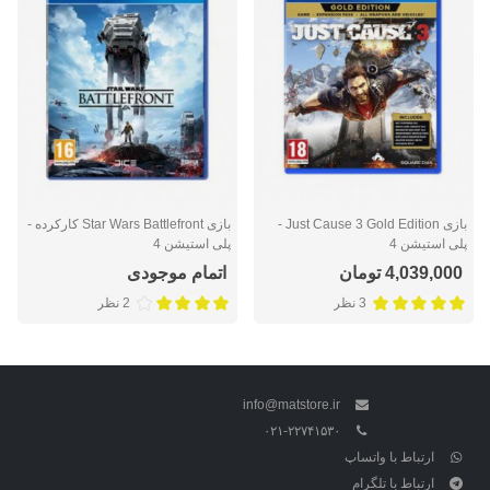
بازی Just Cause 3 Gold Edition -
بازی Star Wars Battlefront کارکرده -
پلی استیشن 4
پلی استیشن 4
4,039,000 تومان
اتمام موجودی
3 نظر
2 نظر
info@matstore.ir
۰۲۱-۲۲۷۴۱۵۳۰
ارتباط با واتساپ
ارتباط با تلگرام