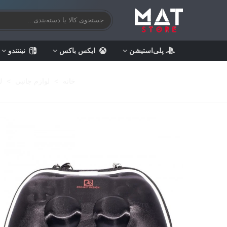
پلی‌استیشن
ایکس باکس
نینتندو
خانه
>
لوازم جانبی
>
ل