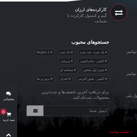
کارکرده‌های ارزان
گیم و کنسول کارکرده با
ضمانت
جستجوهای محبوب
وامبر
یک نفره - چند نفره
یک نفره
Region 2
اکشن - ماجراجویی
ورزشی
شوتر اول شخص
مسابقه ای
نوامبر
اکشن - نقش آفرینی
کنترلر
ترس و بقا
برای دریافت آخرین تخفیف‌ها و جدیدترین
ول پلی
محصولات ثبت‌نام کنید.
پشتیبانی
آنلاین
0
سبد خرید
نقشه سایت