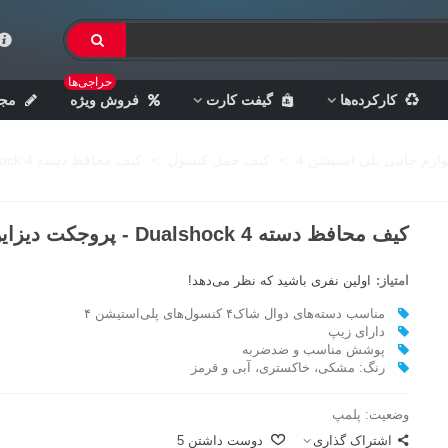
حراجی‌ها
کارکرده‌ها
گیفت کارت
فروش ویژه
مجل
وازم جانبی پلی استیشن 4
>
کیف حمل کنسول
>
کیف محافظ دسته Dualshock 4 - پروجکت دیزاین
کیف محافظ دسته Dualshock 4 - پروجکت دیزاین
امتیاز:
اولین نفری باشید که نظر می‌دهد!
مناسب دسته‌های دوال شاک۴ کنسول‌های پلی‌استیشن ۴
دارای زیپ
پوشش مناسب و ضدضربه
رنگ: مشکی، خاکستری، آبی و قرمز
وضعیت:
پلمپ
اشتراک گذاری
دوست داشتن
5