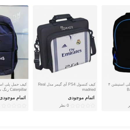
کیف کوله برای حمل پلی استیشن ۴
کیف کنسول PS4 آی گیمر مدل Real
دوست داشتن
دوست دا
B
madried
Caterpillar رنگ سرمه‌ای
اتمام موجودی
اتمام موجودی
0 نظر