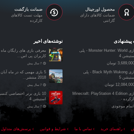
محصول اورجینال
ضمانت بازگشت
ضمانت کالاهای دارای
مهلت تست کالاهای
گارانتی
کارکرده
پیشنهادی
نوشته‌های اخیر
بازی Monster Hunter: World - پلی
معرفی بازی‌ های رایگان ماه ن
ستیشن 4
کاربران پی اس...
3,689,00 تومان
7 سال پیش
بازی Black Myth Wukong - پلی
5 بازی مهمی که در ماه آبان 
ستیشن 5
2018 منتشر...
12,084,00 تومان
7 سال پیش
بازی Minecraft: PlayStation 4 Edition
10 بازی برتر اختصاصی کنس
رکرده -...
استیشن 4
تمام موجودی
7 سال پیش
ش
راهنمای خرید
تماس با ما
شرایط و قوانین
پرسش‌های متداول