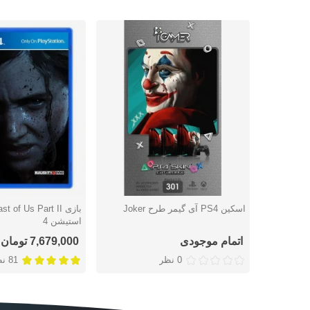
اسکین PS4 آی گیمر طرح Joker
دوست داشتن
دوست داشتن
استیشن 4
اتمام موجودی
7,679,000 تومان
0 نظر
81 نظر