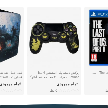
بازی The Last of Us Part II - پلی
روکش دسته پلی استیشن 4 مدل
کیف حمل ضد ضرب
دوست داشتن
دوست دا
Batman همراه با ۲ عدد محافظ آنالوگ
4 طرح God Of War - 2
اتمام موجودی
اتمام موجودی
0 نظر