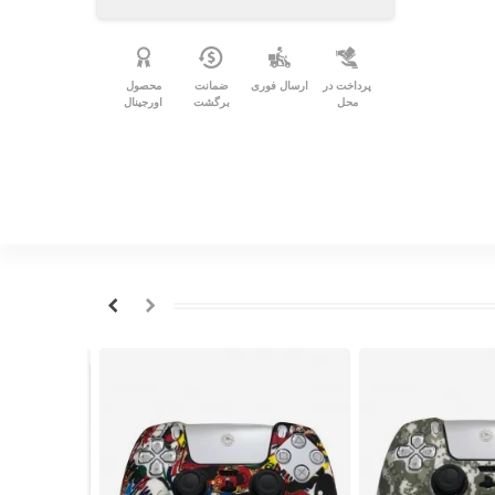
پرداخت در
ارسال فوری
ضمانت
محصول
محل
برگشت
اورجینال