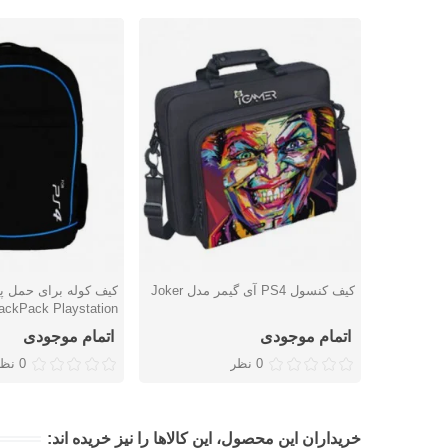
کیف کنسول PS4 آی گیمر مدل Joker
دوست داشتن
دوست داشتن
ackPack Playstation
اتمام موجودی
اتمام موجودی
0 نظر
0 نظر
خریداران این محصول، این کالاها را نیز خریده اند: