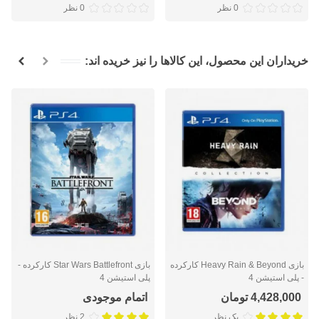
0 نظر
0 نظر
خریداران این محصول، این کالاها را نیز خریده اند:
بازی Heavy Rain & Beyond کارکرده
بازی Star Wars Battlefront کارکرده -
- پلی استیشن 4
پلی استیشن 4
4,428,000 تومان
اتمام موجودی
یک نظر
2 نظر