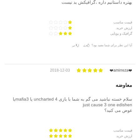
بهتره داستانیم داره ،گرافیکش بد نیست
قیمت مناسب
ارزش خرید
گرافیک و پویایی
آیا این نظر برای شما مفید بود؟
بله
خیر
2018-12-03
❤️amirreza❤️
معاوضه
سلام خسته نباشید می گم به شما با بازی uncharted 4 یا mafia3یا
just cause 3 one edishen
عوض می کنید؟
قیمت مناسب
ارزش خرید