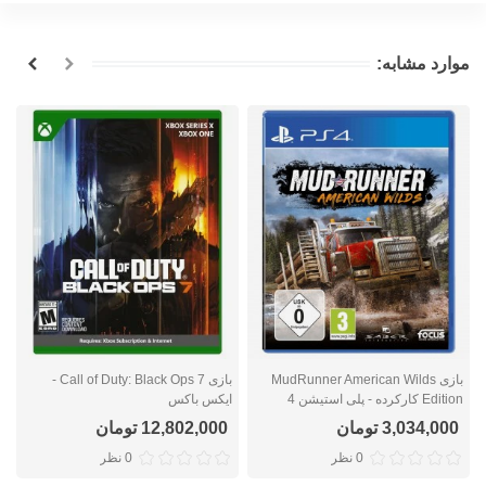
موارد مشابه:
بازی MudRunner American Wilds
بازی Call of Duty: Black Ops 7 -
Edition کارکرده - پلی استیشن 4
ایکس باکس
ا
3,034,000 تومان
12,802,000 تومان
0 نظر
0 نظر