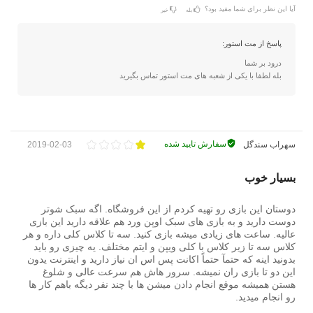
آیا این نظر برای شما مفید بود؟
بله
خیر
پاسخ از مت استور:
درود بر شما
بله لطفا با یکی از شعبه های مت استور تماس بگیرید
سفارش تایید شده
سهراب سندگل
2019-02-03
بسیار خوب
دوستان این بازی رو تهیه کردم از این فروشگاه. اگه سبک شوتر
دوست دارید و به بازی های سبک اوپن ورد هم علاقه دارید این بازی
عالیه. ساعت های زیادی میشه بازی کنید. سه تا کلاس کلی داره و هر
کلاس سه تا زیر کلاس با کلی ویپن و ایتم مختلف. یه چیزی رو باید
بدونید اینه که حتمآ حتماً اکانت پس اس ان نیاز دارید و اینترنت یدون
این دو تا بازی ران نمیشه. سرور هاش هم سرعت عالی و شلوغ
هستن همیشه موقع انجام دادن میشن ها با چند نفر دیگه باهم کار ها
رو انجام میدید.