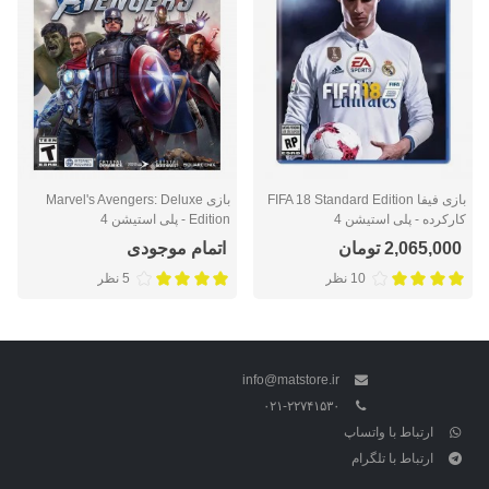
بازی فیفا FIFA 18 Standard Edition
بازی Marvel's Avengers: Deluxe
کارکرده - پلی استیشن 4
Edition - پلی استیشن 4
2,065,000 تومان
اتمام موجودی
10 نظر
5 نظر
info@matstore.ir
۰۲۱-۲۲۷۴۱۵۳۰
ارتباط با واتساپ
ارتباط با تلگرام