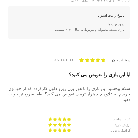
آیا این نظر برای شما مفید بود؟
بله
خیر
پاسخ از مت استور:
درود بر شما
بازی نسخه معمولیه و مربوط به سال ۲۰۲۰ نیست.
سینا ابروزن
2020-01-09
ایا این بازی را تعویض می کنید؟
سلام ببخشید این بازی را با هورایزن زیرو داون کارکرده که از خودتون
خریدم به علاوه چند هزار تومان تعویض می کنید؟ لطفا سریع تر جواب
دهید
قیمت مناسب
ارزش خرید
گرافیک و پویایی