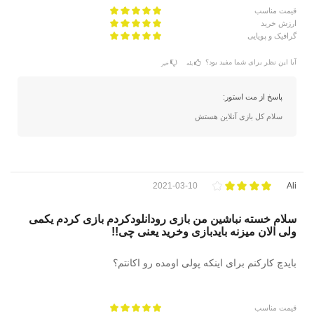
قیمت مناسب
ارزش خرید
گرافیک و پویایی
آیا این نظر برای شما مفید بود؟
بله
خیر
پاسخ از مت استور:
سلام کل بازی آنلاین هستش
2021-03-10
Ali
سلام خسته نباشین من بازی رودانلودکردم بازی کردم یکمی
ولی الان میزنه بایدبازی وخرید یعنی چی!!
بایدچ کارکنم برای اینکه پولی اومده رو اکانتم؟
قیمت مناسب