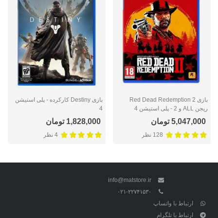
بازی Red Dead Redemption 2
بازی Destiny کارکرده - پلی استیشن
ریجن ALL و 2 - پلی استیشن 4
4
5,047,000 تومان
1,828,000 تومان
128 نظر
4 نظر
info@matstore.ir
۰۲۱-۲۲۷۴۱۵۳۰
ارتباط با واتساپ
ارتباط با تلگرام