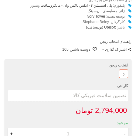
پلتفورم:
پلی استیشن ۴
-
ایکس باکس وان
-
مایکروسافت
ویندوز
ژانر:
مسابقه‌ای
-
ریسینگ
توسعه‌دهنده:
Ivory Tower
کارگردان:
Stephane Beley
ناشر:‌
Ubisoft (یوبیسافت)
راهنمای انتخاب ریجن
اشتراک گذاری
دوست داشتن
105
انتخاب ریجن
2
گارانتی
2,794,000 تومان
موجود
+
-