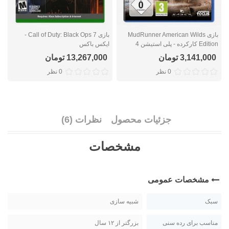
بازی MudRunner American Wilds
بازی Call of Duty: Black Ops 7 -
Edition کارکرده - پلی استیشن 4
ایکس باکس
ا
3,141,000 تومان
13,267,000 تومان
0 نظر
0 نظر
جزئیات محصول
نظرات (6)
مشخصات
مشخصات عمومی
سبک
شبیه سازی
مناسب برای رده سنی
بزرگتر از ۱۲ سال