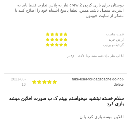
دوستان برای بازی کردن crew 2 نیاز به پلاس ندارید فقط باید به
اینترنت متصل باشید همین. لطفا پاسخ اشتباه خود را اصلاح کنید با
تشکر از سایت خوبتون.
قیمت مناسب
ارزش خرید
گرافیک و پویایی
آیا این نظر برای شما مفید بود؟
بله
خیر
2021-08-
fake-user-for-pagecache do-not-
16
delete
سلام‌ خسته نبتشید میخواستم ببینم ک ب صورت افلاین میشه
بازی کرد
افلاین میسه بازی کرد یا ن