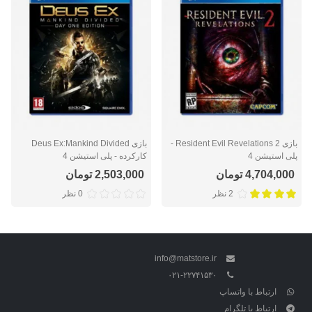
بازی Resident Evil Revelations 2 -
بازی Deus Ex:Mankind Divided
پلی استیشن 4
کارکرده - پلی استیشن 4
4,704,000 تومان
2,503,000 تومان
2 نظر
0 نظر
info@matstore.ir
۰۲۱-۲۲۷۴۱۵۳۰
ارتباط با واتساپ
ارتباط با تلگرام