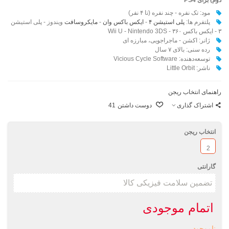
مود: تک نفره - چند نفره (تا ۴ نفر)
پلتفرم ها:
پلی استیشن ۴
-
ایکس باکس وان
-
مایکروسافت
ویندوز - پلی استیشن
۳ - ایکس باکس ۳۶۰ - Wii U - Nintendo 3DS
ژانر: اکشن - ماجراجویی، مبارزه ای
رده سنی: بالای ۷ سال
توسعه‌دهنده: Vicious Cycle Software
ناشر:‌ Little Orbit
راهنمای انتخاب ریجن
اشتراک گذاری
دوست داشتن
41
انتخاب ریجن
2
گارانتی
اتمام موجودی
ناموجود