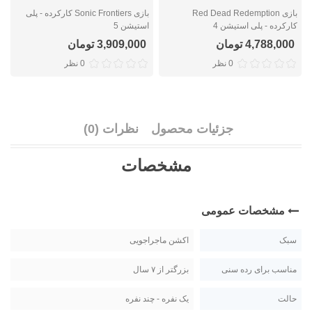
بازی Red Dead Redemption
بازی Sonic Frontiers کارکرده - پلی
کارکرده - پلی استیشن 4
استیشن 5
ک
4,788,000 تومان
3,909,000 تومان
0 نظر
0 نظر
جزئیات محصول
نظرات (0)
مشخصات
مشخصات عمومی
سبک
اکشن ماجراجویی
مناسب برای رده سنی
بزرگتر از ۷ سال
حالت
یک نفره - چند نفره