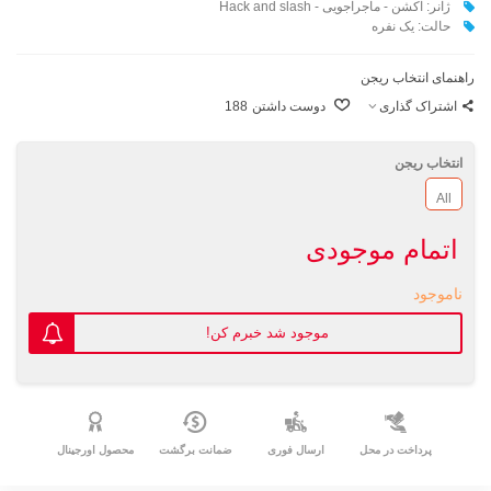
ژانر: اکشن - ماجراجویی - Hack and slash
حالت: یک نفره
راهنمای انتخاب ریجن
اشتراک گذاری
دوست داشتن
188
انتخاب ریجن
All
اتمام موجودی
ناموجود
موجود شد خبرم کن!
پرداخت در محل
ارسال فوری
ضمانت برگشت
محصول اورجینال