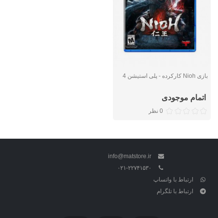
بازی Nioh کارکرده - پلی استیشن 4
اتمام موجودی
0 نظر
info@matstore.ir
۰۲۱-۲۲۷۴۱۵۳۰
ارتباط با واتساپ
ارتباط با تلگرام