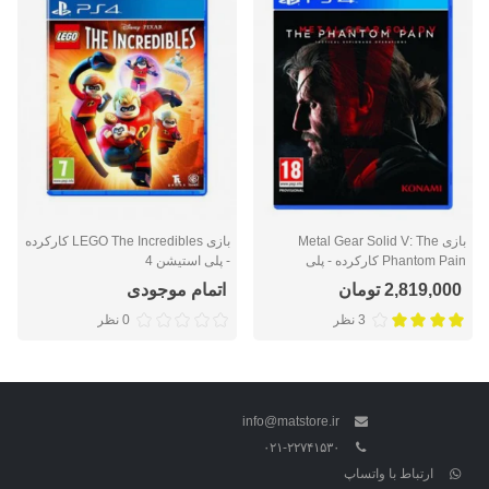
بازی Metal Gear Solid V: The
بازی LEGO The Incredibles کارکرده
Phantom Pain کارکرده - پلی
- پلی استیشن 4
استیشن 4
2,819,000 تومان
اتمام موجودی
3 نظر
0 نظر
info@matstore.ir
۰۲۱-۲۲۷۴۱۵۳۰
ارتباط با واتساپ