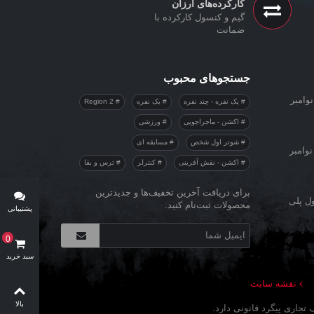
کارکرده‌های ارزان
گیم و کنسول کارکرده با
ضمانت
جستجوهای محبوب
وامبر
یک نفره - چند نفره
یک نفره
Region 2
اکشن - ماجراجویی
ورزشی
شوتر اول شخص
مسابقه ای
نوامبر
اکشن - نقش آفرینی
کنترلر
ترس و بقا
برای دریافت آخرین تخفیف‌ها و جدیدترین
ول پلی
محصولات ثبت‌نام کنید.
پشتیبانی
آنلاین
0
سبد خرید
نقشه سایت
بالا
جاری پیگرد قانونی دارد.