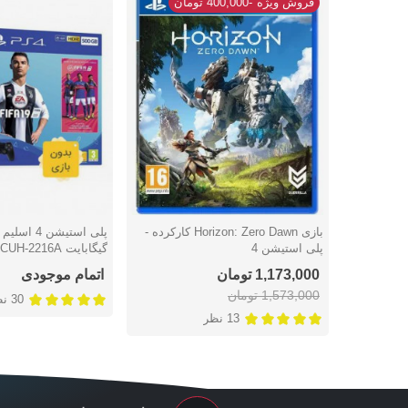
فروش ویژه
-400,000 تومان
بازی Horizon: Zero Dawn کارکرده -
دوست داشتن
دوست داشتن
پلی استیشن 4
فاقد بازی
1,173,000 تومان
اتمام موجودی
1,573,000 تومان
30 نظر
13 نظر