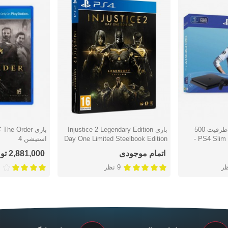
پلی استیشن 4 اسلیم ظرفیت 500
بازی Injustice 2 Legendary Edition
باز
دوست داشتن
دوست دا
گیگابایت PS4 Slim CUH-2216A -
Day One Limited Steelbook Edition
استیشن 4
- پلی استیشن 4
اتمام موجودی
2,881,000 تومان
9 نظر