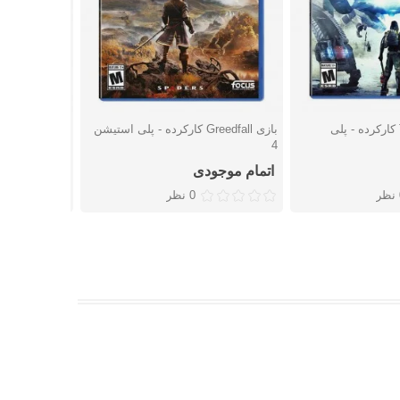
بازی The Surge 2 کارکرده - پلی
بازی Greedfall کارکرده - پلی استیشن
شتن
دوست داشتن
دوست
4
استیشن 4
اتمام موجودی
اتمام موجو
ر
0 نظر