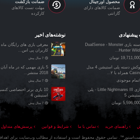
محصول اورجینال
ضمانت بازگشت
ضمانت کالاهای دارای
مهلت تست کالاهای
گارانتی
کارکرده
پیشنهادی
نوشته‌های اخیر
دسته بازی DualSense - Monster
معرفی بازی‌ های رایگان ماه ن
Hunter Wilds.
کاربران پی اس...
19,711,00 تومان
7 سال پیش
روکش دسته پلی استیشن 4 مدل
5 بازی مهمی که در ماه آبان 
Cas همراه با ۲...
2018 منتشر...
تمام موجودی
7 سال پیش
بازی Little Nightmares III - پلی
10 بازی برتر اختصاصی کنس
ستیشن 5
استیشن 4
5,596,00 تومان
7 سال پیش
ش
راهنمای خرید
تماس با ما
شرایط و قوانین
پرسش‌های متداول
مت‌استور
™. تمامی حقوق محفوظ است و استفاده از مطالب وب‌سایت برای اهداف ت