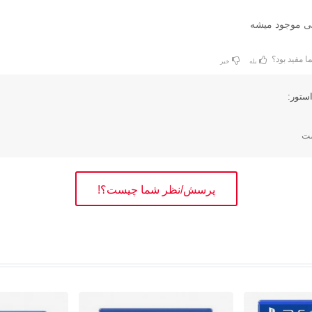
کی موجود میشه
ا مفید بود؟
بله
خیر
ستور:
صت
پرسش/نظر شما چیست؟!