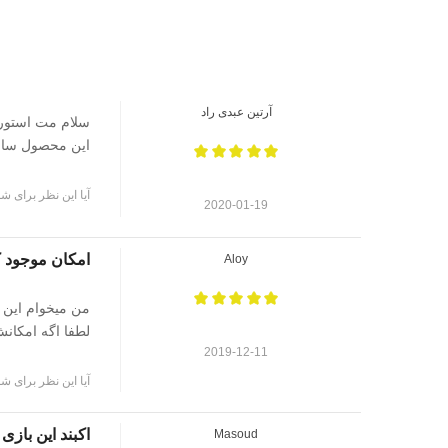
آرتین عبدی راد
سلام مت استور 
این محصول سالم
آیا این نظر برای شم
2020-01-19
امکان موجود ک
Aloy
من میخوام این ب
لطفا اگه امکانش
2019-12-11
آیا این نظر برای شم
اکبند این بازی
Masoud