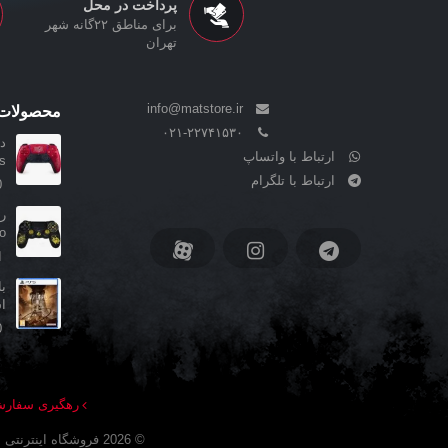
پرداخت در محل
برای مناطق ۲۲گانه شهر
تهران
info@matstore.ir
محصولات 
۰۲۱-۲۲۷۴۱۵۳۰
ارتباط با واتساپ
..
ارتباط با تلگرام
0
ino
ا
ا
0
رهگیری سفار
©
2026
فروشگاه اینترنتی 