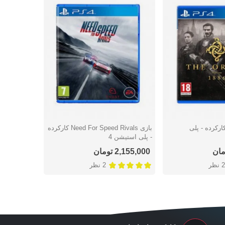
ی The Order کارکرده - پلی
بازی Need For Speed Rivals کارکرده
شتن
دوست داشتن
دوس
- پلی استیشن 4
استیشن 4
2,155,000 تومان
1,304,000 توما
2 نظر
2 نظر