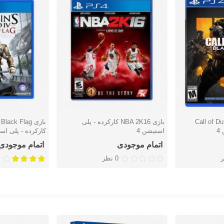
Call of Dut
بازی NBA 2K16 کارکرده - پلی
بازی ack Flag
دوست داشتن
دوست دا
4
استیشن 4
کارکرده - پلی است
اتمام موجودی
اتمام موجودی
0 نظر