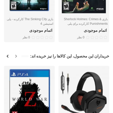
بازی Sherlock Holmes: Crimes &
بازی The Sinking City کارکرده - پلی
Punishments کارکرده برای پلی
استیشن 4
استیشن 4
اتمام موجودی
اتمام موجودی
0 نظر
0 نظر
خریداران این محصول، این کالاها را نیز خریده اند: