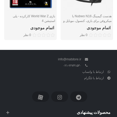
هدست گیمینگ Nubwo N16 با
بازی World War Z کارکرده - پلی
میکروفن برای بازی، کنسول، موبایل و
استیشن 4
تبلت
اتمام موجودی
اتمام موجودی
0 نظر
0 نظر
info@matstore.ir
۰۲۱-۲۲۷۴۱۵۳۰
ارتباط با واتساپ
ارتباط با تلگرام
محصولات پیشنهادی