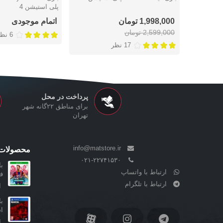
پلی استیشن 4
1,998,000 تومان
اتمام موجودی
2,599,000 تومان
6 نظر
17 نظر
پرداخت در محل
برای مناطق ۲۲گانه شهر
تهران
info@matstore.ir
محصولات 
۰۲۱-۲۲۷۴۱۵۳۰
ارتباط با واتساپ
ف
ارتباط با تلگرام
ا
ا
ا