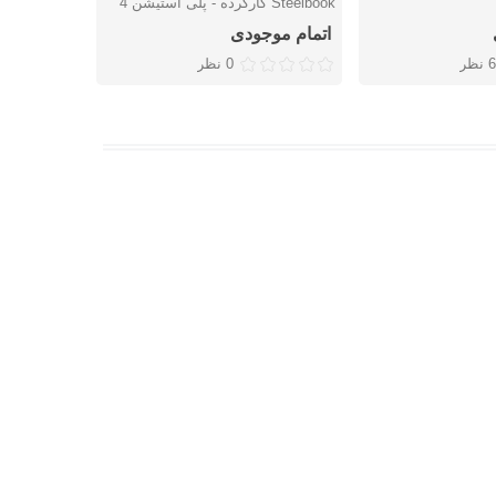
Steelbook کارکرده - پلی استیشن 4
- پلی استیشن
اتمام موجودی
2,128,000 توما
6 نظر
0 نظر