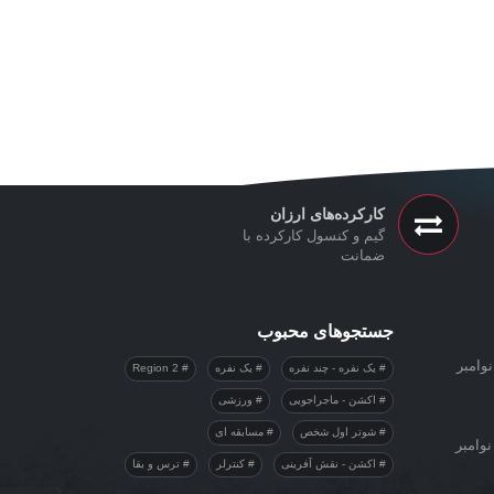
کارکرده‌های ارزان
گیم و کنسول کارکرده با
ضمانت
جستجوهای محبوب
وامبر
یک نفره - چند نفره
یک نفره
Region 2
اکشن - ماجراجویی
ورزشی
شوتر اول شخص
مسابقه ای
نوامبر
اکشن - نقش آفرینی
کنترلر
ترس و بقا