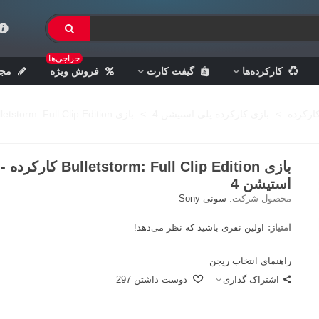
حراجی‌ها
کارکرده‌ها
گیفت کارت
فروش ویژه
مجل
ارکرده
>
بازی کارکرده پلی استیشن 4
>
بازی Bulletstorm: Full Clip Edition کارکرده - پلی استیشن 4
بازی Bulletstorm: Full Clip Edition
استیشن 4
محصول شرکت:
سونی Sony
امتیاز:
اولین نفری باشید که نظر می‌دهد!
راهنمای انتخاب ریجن
اشتراک گذاری
دوست داشتن
297