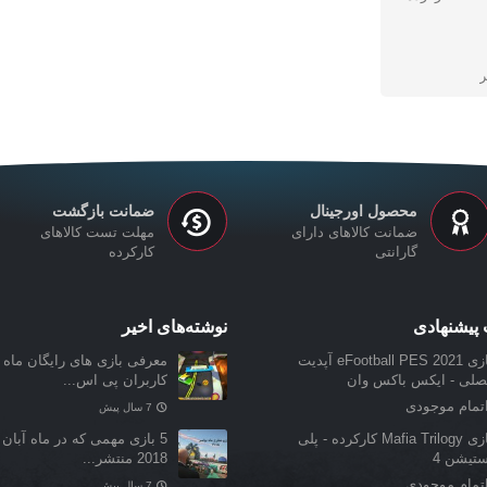
محصول اورجینال
ضمانت بازگشت
ضمانت کالاهای دارای
مهلت تست کالاهای
گارانتی
کارکرده
پیشنهادی
نوشته‌های اخیر
بازی eFootball PES 2021 آپدیت
معرفی بازی‌ های رایگان ماه ن
صلی - ایکس باکس وان
کاربران پی اس...
تمام موجودی
7 سال پیش
بازی Mafia Trilogy کارکرده - پلی
5 بازی مهمی که در ماه آبان 
ستیشن 4
2018 منتشر...
تمام موجودی
7 سال پیش