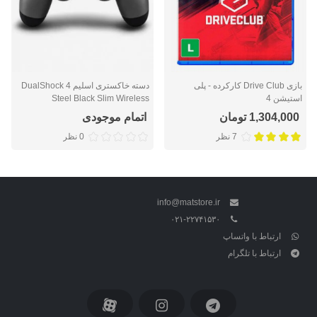
بازی Drive Club کارکرده - پلی
دسته خاکستری اسلیم DualShock 4
استیشن 4
Steel Black Slim Wireless
Controller
1,304,000 تومان
اتمام موجودی
7 نظر
0 نظر
info@matstore.ir
۰۲۱-۲۲۷۴۱۵۳۰
ارتباط با واتساپ
ارتباط با تلگرام