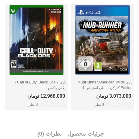
بازی MudRunner American Wilds
بازی Call of Duty: Black Ops 7 -
Edition کارکرده - پلی استیشن 4
ایکس باکس
ا
3,073,000 تومان
12,968,000 تومان
0 نظر
0 نظر
جزئیات محصول
نظرات (0)