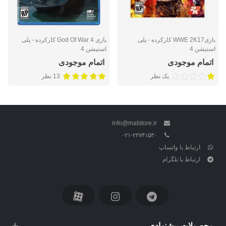
بازیWWE 2K17 کارکرده - پلی
بازی God Of War 4 کارکرده - پلی
استیشن 4
استیشن 4
اتمام موجودی
اتمام موجودی
یک نظر
13 نظر
info@matstore.ir
۰۲۱-۲۲۷۴۱۵۳۰
ارتباط با واتساپ
ارتباط با تلگرام
محصولات پیشنهادی