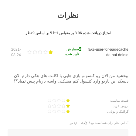
نظرات
امتیاز دریافت شده
3.96
بر مقیاس
1
تا
5
بر اساس
9
نظر
سفارش
2021-
fake-user-for-pagecache
تایید شده
08-24
do-not-delete
ببخشید من الان رو کنسولم بازی هایی با اکانت های هکی دارم الان
دیسک این بازیو وارد کنسول کنم مشکلی واسه بازیام پیش نمیاد؟؟
قیمت مناسب
ارزش خرید
گرافیک و پویایی
آیا این نظر برای شما مفید بود؟
بله
خیر