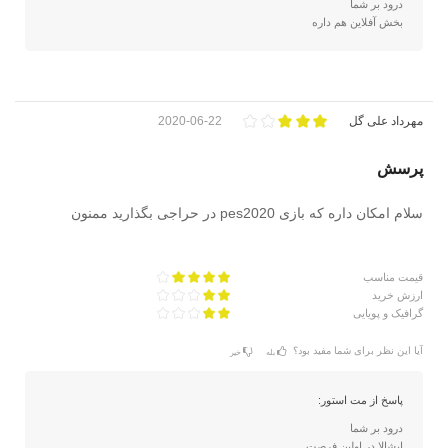
درود بر شما
بخش آفلاین هم داره
مهرداد علی گل
2020-06-22
پرسش
سلام امکان داره که بازی pes2020 در حراجی بگذارید ممنون
قیمت مناسب
ارزش خرید
گرافیک و پویایی
آیا این نظر برای شما مفید بود؟
بله
خیر
پاسخ از مت استور:
درود بر شما
ایشالا در اولین فرصت