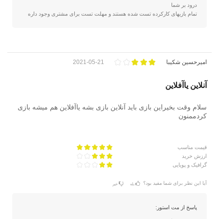
درود بر شما
تمام بازیهای کارکرده تست شده هستند و مهلت تست برای مشتری وجود داره
امیرحسین شکیبا
2021-05-21
آنلاین یاآفلاین
سلام وقت بخیراین بازی باید آنلاین بازی بشه یاآفلاین هم میشه بازی
کردممنون
قیمت مناسب
ارزش خرید
گرافیک و پویایی
آیا این نظر برای شما مفید بود؟
بله
خیر
پاسخ از مت استور: