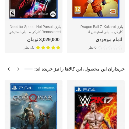
بازی Dragon Ball Z: Kakarot
بازی Need for Speed: Hot Pursuit
کارکرده - پلی استیشن 4
Remastered کارکرده - پلی استیشن
4
اتمام موجودی
3,029,000 تومان
0 نظر
یک نظر
خریداران این محصول، این کالاها را نیز خریده اند: