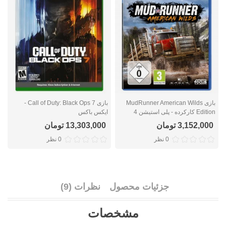
بازی MudRunner American Wilds
بازی Call of Duty: Black Ops 7 -
Edition کارکرده - پلی استیشن 4
ایکس باکس
ا
3,152,000 تومان
13,303,000 تومان
0 نظر
0 نظر
جزئیات محصول
نظرات (9)
مشخصات