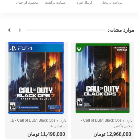
پرداخت در محل
ارسال فوری
ضمانت برگشت
محصول اورجینال
موارد مشابه:
بازی Call of Duty: Black Ops 7 -
بازی Call of Duty: Black Ops 7 - پلی
ایکس باکس
استیشن 4
ا
12,968,000 تومان
11,490,000 تومان