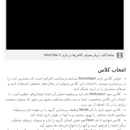
تماشا کنید: تریلر معرفی کلاس‌ها در بازی Word War Z
انتخاب کلاس
اولین کلاس بازی
Gunslinger
میباشد و مناسب افرادی است که بیشترین لذت را
در تیراندازی میبینند. با انتخاب این کلاس میتوانید از سلاح های مختلفی استفاده کنید و
تیرهای بیشتری را در بازی شلیک کنید.
کلاس دوم
Hellraiser
نام دارد و وظیفه اصلی آن ایجاد انفجارهای عظیم است. با
انتخاب این کلاس شخصیت شما به بمب های مختلفی مجهز می شود که میتواند جمعیت
زیادی را در یک لحظه از بین ببرد.
کلاس سوم بازی با نام
Medic
وظیفه پرستاری گروه را بر عهده دارد و میتواند
سلامتی افراد مختلف را بهبود ببخشد و به آنها در طول بازی کمک کند.
کلاس چهارم با نام
Fixer
هم نقش کمکی گروه را دارد و میتواند تیرهای مختلف
دیگر اعضا را فراهم کرده و آنها را با انواع نارنجک ها مجهز کند.