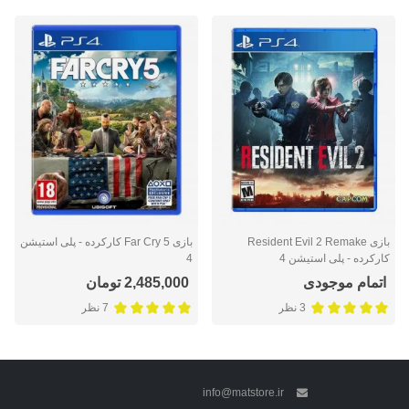
بازی Resident Evil 2 Remake
بازی Far Cry 5 کارکرده - پلی استیشن
کارکرده - پلی استیشن 4
4
اتمام موجودی
2,485,000 تومان
3 نظر
7 نظر
info@matstore.ir