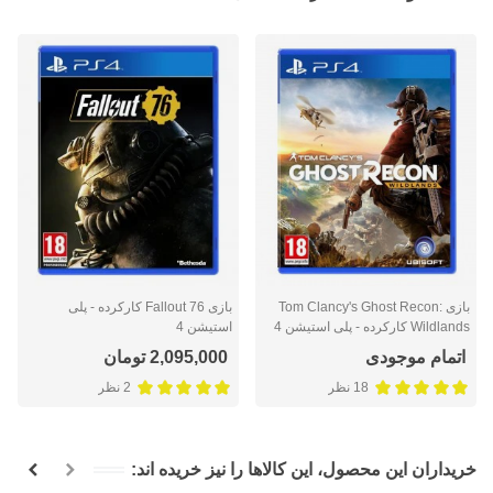
بازی Tom Clancy's Ghost Recon:
بازی Fallout 76 کارکرده - پلی
Wildlands کارکرده - پلی استیشن 4
استیشن 4
اتمام موجودی
2,095,000 تومان
18 نظر
2 نظر
خریداران این محصول، این کالاها را نیز خریده اند: