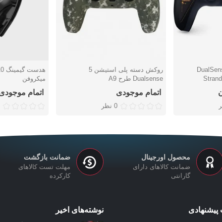
DualSense - 
روکش دسته پلی استیشن 5
دوست داشتن
دوست دا
Strand
Dualsense طرح A9
میکروفن
اتمام موجودی
اتمام موجودی
0 نظر
محصول اورجینال
ضمانت بازگشت
ضمانت کالاهای دارای
مهلت تست کالاهای
گارانتی
کارکرده
پیشنهادی
نوشته‌های اخیر