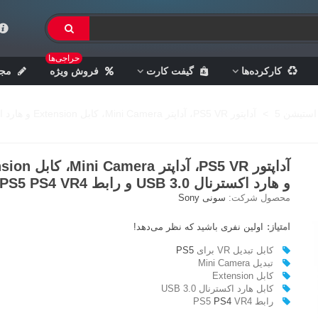
حراجی‌ها
کارکرده‌ها
گیفت کارت
فروش ویژه
مجل
استیشن 5
>
آداپتور PS5 VR، آداپتر Mini Camera، کابل Extension و هارد اکسترنال USB 3.0 و رابط PS5 PS4 VR4
آداپتور PS5 VR، آداپتر 
و هارد اکسترنال USB 3.0 و رابط PS5 PS4 VR4
محصول شرکت:
سونی Sony
امتیاز:
اولین نفری باشید که نظر می‌دهد!
کابل تبدیل VR برای
PS5
تبدیل Mini Camera
کابل Extension
کابل هارد اکسترنال USB 3.0
رابط PS5
VR4
PS4