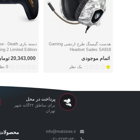
هدست گیمینگ طرح ارتشی Gaming
دسته بازی Death
دوست داشتن
دوست داشتن
ing 2 Limited Edition
Headset Sades SA818
اتمام موجودی
20,343,000 تومان
یک نظر
0 نظر
پرداخت در محل
برای مناطق ۲۲گانه شهر
تهران
info@matstore.ir
محصولات 
۰۲۱-۲۲۷۴۱۵۳۰