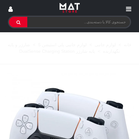
خانه
>
لوازم جانبی
>
لوازم جانبی پلی استیشن 5
>
شارژر و پایه
نگهدارنده
>
پایه شارژر DualSense Charging Station