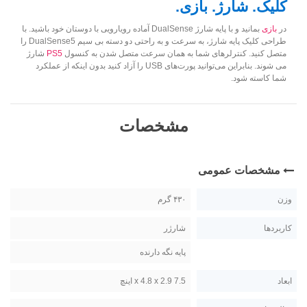
کلیک. شارژ. بازی.
در
بازی
بمانید و با پایه شارژ DualSense آماده رویارویی با دوستان خود باشید. با
طراحی کلیک پایه شارژ، به سرعت و به راحتی دو دسته بی سیم DualSense5 را
متصل کنید. کنترلرهای شما به همان سرعت متصل شدن به کنسول
PS5
شارژ
می شوند. بنابراین می‌توانید پورت‌های USB را آزاد کنید بدون اینکه از عملکرد
شما کاسته شود.
مشخصات
مشخصات عمومی
وزن
۴۳۰ گرم
کاربردها
شارژر
پایه نگه دارنده
ابعاد
7.5 x 4.8 x 2.9 اینچ