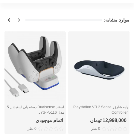
موارد مشابه:
پایه شارژر Playstation VR 2 Sense
استند Dualsense دسته پلی استیشن 5
Controller
مدل JYS-P5116
5 م
12,998,000 تومان
اتمام موجودی
0 نظر
0 نظر