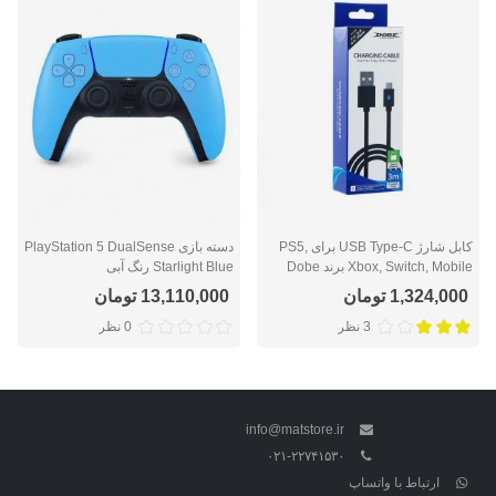
کابل شارژ USB Type-C برای PS5,
دسته بازی PlayStation 5 DualSense
Xbox, Switch, Mobile برند Dobe
Starlight Blue رنگ آبی
1,324,000 تومان
13,110,000 تومان
3 نظر
0 نظر
info@matstore.ir
۰۲۱-۲۲۷۴۱۵۳۰
ارتباط با واتساپ