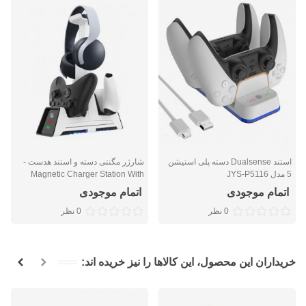
استند Dualsense دسته پلی استیشن
شارژر مگنتی دسته و استند هدست -
5 مدل JYS-P5116
Magnetic Charger Station With
Headset Stand
اتمام موجودی
اتمام موجودی
0 نظر
0 نظر
خریداران این محصول، این کالاها را نیز خریده اند: