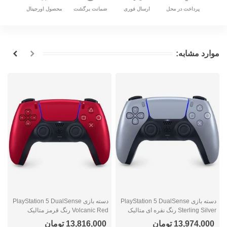
پرداخت در محل
ارسال فوری
ضمانت برگشت
محصول اورجینال
موارد مشابه:
دسته بازی PlayStation 5 DualSense
دسته بازی PlayStation 5 DualSense
Sterling Silver رنگ نقره ای متالیک
Volcanic Red رنگ قرمز متالیک
e
13,974,000 تومان
13,816,000 تومان