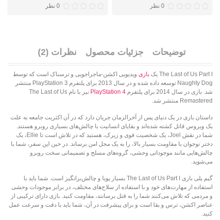
0 نظر
0 نظر
توضیحات
جزئیات محصول
نظرات (2)
The Last of Us Part I یک
بازی
ویدیویی اکشن-ماجراجویی و ترسناک است که توسط
Naughty Dog توسعه داده شده و در سال 2013 برای پلتفرم PlayStation 3 منتشر
شد. بازی در سال 2014 برای پلتفرم
PlayStation 4
نیز با نام The Last of Us
Remastered منتشر شد.
داستان بازی در یک دنیای پس از آخرالزمان جریان دارد که در آن اکثریت جامعه به علت
یک ویروس قاتل کشته شده‌اند و بقایای انسانیت با چالش‌های بسیاری روبرو هستند.
شما در نقش Joel، یک شخصیت قوی و زیرک، هستید که در تلاش است تا Ellie، یک
دختر نوجوان با مقاومت بسیار بالا، را به یک محل امن برساند. در حین این سفر، شما با
چالش‌هایی مانند موجوداتی وحشی، گروه‌های مسلح و تصمیماتی سخت روبرو
می‌شوید.
گیم پلی بازی The Last of Us Part I بسیار پویا و چالش‌برانگیز است. شما باید با
استفاده از مهارت‌های خود و با استفاده از سلاح‌های مختلف، در برابر موجودات وحشی
و مردمی که تلاش می‌کنند شما را به قتل برسانند، مقاومت کنید. بازی دارای ترکیبی از
عناصر اکشن، ترس و بقا است و برای پیشرفت در آن، شما باید با دقت و سرعت عمل
کنید.