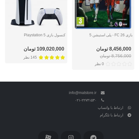
بازی FC 26 - پلی استیشن 5
کنسول بازی Playstation 5
8,456,000 تومان
109,020,000 تومان
8,756,000 تومان
145 نظر
0 نظر
info@matstore.ir
۰۲۱-۲۲۷۴۱۵۳۰
ارتباط با واتساپ
ارتباط با تلگرام