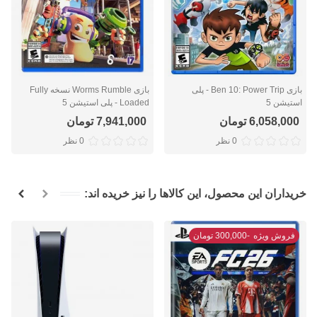
بازی Ben 10: Power Trip - پلی
بازی Worms Rumble نسخه Fully
استیشن 5
Loaded - پلی استیشن 5
6,058,000 تومان
7,941,000 تومان
0 نظر
0 نظر
خریداران این محصول، این کالاها را نیز خریده اند:
فروش ویژه
-300,000 تومان