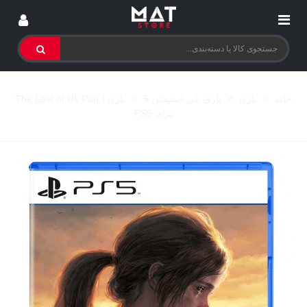
خانه
>
بازی
>
بازی پلی استیشن 5
>
بازی The Last of Us Part I
برای PS5