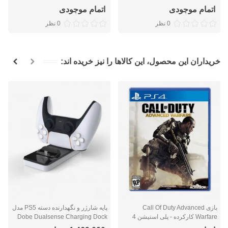
اتمام موجودی
اتمام موجودی
0 نظر
0 نظر
خریداران این محصول، این کالاها را نیز خریده اند:
بازی Call Of Duty Advanced
پایه شارژر و نگهدارنده دسته PS5 مدل
Warfare کارکرده - پلی استیشن 4
Dobe Dualsense Charging Dock
TP5-0504