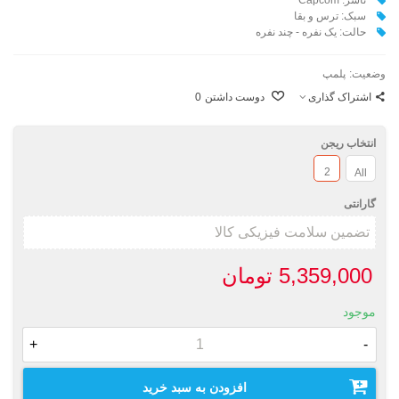
سبک: ترس و بقا
حالت: یک نفره - چند نفره
وضعیت:
پلمپ
اشتراک گذاری
دوست داشتن
0
انتخاب ریجن
2
All
گارانتی
5,359,000 تومان
موجود
+
-
افزودن به سبد خرید