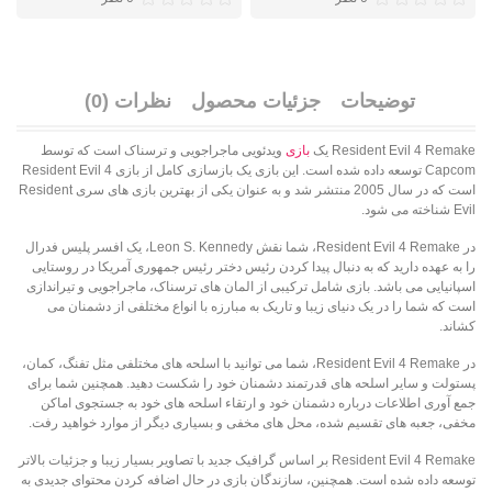
توضیحات
جزئیات محصول
نظرات (0)
Resident Evil 4 Remake یک
بازی
ویدئویی ماجراجویی و ترسناک است که توسط
Capcom توسعه داده شده است. این بازی یک بازسازی کامل از بازی Resident Evil 4
است که در سال 2005 منتشر شد و به عنوان یکی از بهترین بازی های سری Resident
Evil شناخته می شود.
در Resident Evil 4 Remake، شما نقش Leon S. Kennedy، یک افسر پلیس فدرال
را به عهده دارید که به دنبال پیدا کردن رئیس دختر رئیس جمهوری آمریکا در روستایی
اسپانیایی می باشد. بازی شامل ترکیبی از المان های ترسناک، ماجراجویی و تیراندازی
است که شما را در یک دنیای زیبا و تاریک به مبارزه با انواع مختلفی از دشمنان می
کشاند.
در Resident Evil 4 Remake، شما می توانید با اسلحه های مختلفی مثل تفنگ، کمان،
پستولت و سایر اسلحه های قدرتمند دشمنان خود را شکست دهید. همچنین شما برای
جمع آوری اطلاعات درباره دشمنان خود و ارتقاء اسلحه های خود به جستجوی اماکن
مخفی، جعبه های تقسیم شده، محل های مخفی و بسیاری دیگر از موارد خواهید رفت.
Resident Evil 4 Remake بر اساس گرافیک جدید با تصاویر بسیار زیبا و جزئیات بالاتر
توسعه داده شده است. همچنین، سازندگان بازی در حال اضافه کردن محتوای جدیدی به