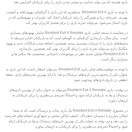
بازی هستند که می تواند جذابیت و بیشتر شدن بازی را برای بازیکنان افزایش دهد.
با توجه به بازی Resident Evil 4، منتظریم که این بازی با گرافیکی بهبودیافته و کیفیت
بهتری، تجربه‌ای زیبا و نفس‌گیر را برای بازیکنان ایجاد کند. تغییرات و بهبودهایی که در
بازی اعمال می‌شود، می‌تواند تجربه بازی را برای همه‌ی کاربران بهتر کند.
در مقایسه با نسخه قبلی، بازی Resident Evil 4 Remake شامل بهبودهای بسیاری
است. برای مثال، بازسازی گرافیکی به گونه‌ای است که به بازیکنان اجازه می‌دهد تا
محیط‌های بازی را با جزئیات بیشتری ببینند. همچنین، اضافه شدن امکانات جدید و بهبود
مکانیک بازی می‌تواند تجربه بازی را برای کاربران بهتر کند. همچنین، بازسازی
Resident Evil 4 شامل تجدید نظر در موضوعات داستانی، شخصیت ها، مکان ها و
بسیاری دیگر است.
با توجه به موفقیت‌های قبلی بازی Resident Evil، می‌توان انتظار داشت که این بازی به
عنوان یکی از محبوب‌ترین بازی‌های ترسناک و بقا، با ارائه بهترین تجربه‌های بازی، نقطه
عطفی در تاریخ بازی‌های ویدئویی شود.
در نهایت، بازی Resident Evil 4 Remake می‌تواند به عنوان یکی از بهترین بازی‌های
ترسناک و بقا به بازیکنان ارائه شود و احتمالاً تجربه‌ی بی‌نظیری را برای بازیکنان به
ارمغان بیاورد.
در مجموع، Resident Evil 4 Remake یک بازی جذاب و ترسناک است که به شما
امکان مبارزه با دشمنان خطرناک، کشف اماکن مخفی و جمع آوری اسلحه های قدرتمند
را می دهد و می تواند به عنوان یکی از بهترین بازی‌های ترسناک و بقا به بازیکنان ارائه
شود و احتمالاً تجربه‌ی بی‌نظیری را برای بازیکنان به ارمغان بیاورد.