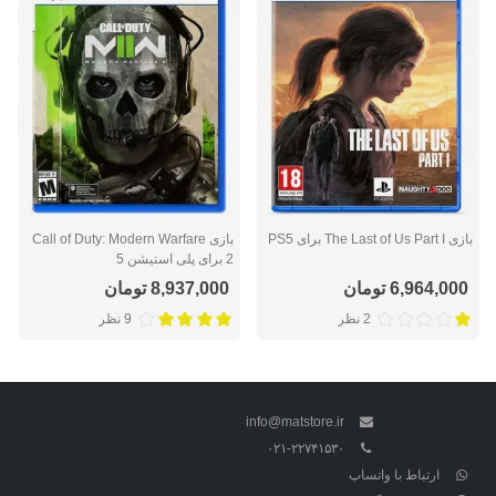
بازی The Last of Us Part I برای PS5
بازی Call of Duty: Modern Warfare
2 برای پلی استیشن 5
6,964,000 تومان
8,937,000 تومان
2 نظر
9 نظر
info@matstore.ir
۰۲۱-۲۲۷۴۱۵۳۰
ارتباط با واتساپ