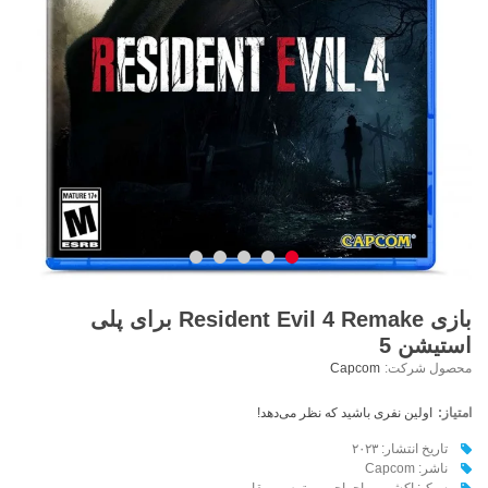
بازی Resident Evil 4 Remake برای پلی
استیشن 5
محصول شرکت:
Capcom
امتیاز:
اولین نفری باشید که نظر می‌دهد!
تاریخ انتشار: ۲۰۲۳
ناشر: Capcom
سبک: اکشن - ماجراجویی، ترس و بقا