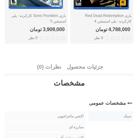
بازی Red Dead Redemption
بازی Sonic Frontiers کارکرده - پلی
کارکرده - پلی استیشن 4
استیشن 5
ا
4,788,000 تومان
3,909,000 تومان
0 نظر
0 نظر
جزئیات محصول
نظرات (0)
مشخصات
مشخصات عمومی
سبک
اکشن ماجراجویی
مبارزه ای
اکشن - نقش آفرینی