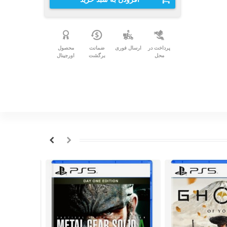
پرداخت در
ارسال فوری
ضمانت
محصول
محل
برگشت
اورجینال