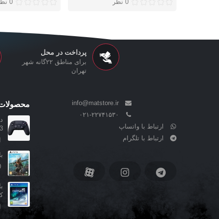
0 نظر
0 نظر
پرداخت در محل
برای مناطق ۲۲گانه شهر
تهران
info@matstore.ir
محصولات 
۰۲۱-۲۲۷۴۱۵۳۰
ارتباط با واتساپ
..
ارتباط با تلگرام
ا
بازی nt
0
کا
ا