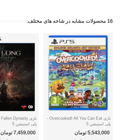
16 محصولات مشابه در شاخه های مختلف:
بازی Overcooked! All You Can Eat -
دوست داشتن
دوست داشتن
پلی استیشن 5
پلی استیشن 5
5,543,000 تومان
7,459,000 تومان