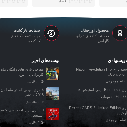
0 نظر
محصول اورجینال
ضمانت بازگشت
ضمانت کالاهای دارای
مهلت تست کالاهای
گارانتی
کارکرده
پیشنهادی
نوشته‌های اخیر
دسته بازی Nacon Revolution Pro
معرفی بازی‌ های رایگان ماه ن
Controller 3.
کاربران پی اس...
تمام موجودی
7 سال پیش
Biomuta - پلی استیشن 5
5 بازی مهمی که در ماه آبان 
2018 منتشر...
5,028,00 تومان
7 سال پیش
بازی Project CARS 2 Limited Edition
10 بازی برتر اختصاصی کنس
رکرده -...
استیشن 4
تمام موجودی
7 سال پیش