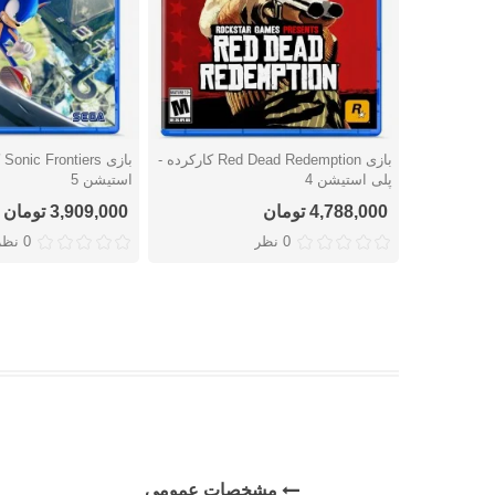
بازی Red Dead Redemption کارکرده -
با
دوست داشتن
دوست داشتن
پلی استیشن 4
استیشن 5
4,788,000 تومان
3,909,000 تومان
0 نظر
0 نظر
مشخصات عمومی