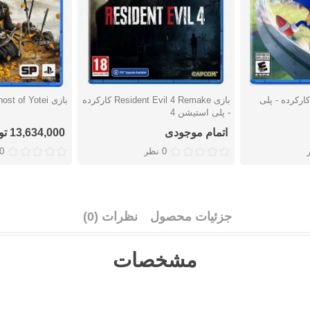
زی Sonic Frontiers کارکرده - پلی
بازی Resident Evil 4 Remake کارکرده
بازی Ghost of Yotei - پلی استیشن 5
دوست داشتن
دوست دا
- پلی استیشن 4
اتمام موجودی
13,634,000 تومان
0 نظر
0 نظ
جزئیات محصول
نظرات (0)
مشخصات