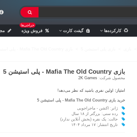
حراجی‌ها
کارکرده‌ها
گیفت کارت
فروش ویژه
مجل
>
بازی
>
بازی پلی استیشن 5
>
بازی Mafia The Old Country - پلی استیشن 5
بازی Mafia The Old Country - پلی استیشن 5
محصول شرکت:
2K Games
امتیاز:
اولین نفری باشید که نظر می‌دهد!
خرید بازی Mafia The Old Country - پلی استیشن 5
ژانر: اکشن - ماجراجویی
رده سنی: بزرگتر از ۱۸ سال
حالت: یک نفره (بخش آنلاین ندارد)
تاریخ انتشار: ۱۷ مرداد ۱۴۰۴