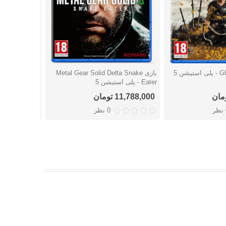
بازی Metal Gear Solid Delta Snake
بازی The Precinct برای پلی استیشن 5
شتن
دوست داشتن
دوست
Eater - پلی استیشن 5
11,788,000 تومان
7,642,000 تومان
ر
0 نظر