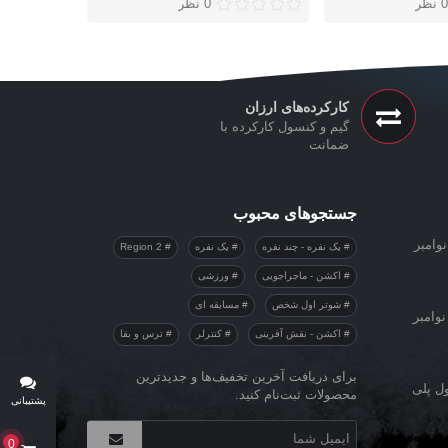
0 نظر
0 نظر
کارکرده‌های ارزان
گیم و کنسول کارکرده با
ضمانت
جستجوهای محبوب
وامبر
یک نفره - چند نفره
یک نفره
Region 2
اکشن - ماجراجویی
ورزشی
شوتر اول شخص
مسابقه ای
نوامبر
اکشن - نقش آفرینی
کنترلر
ترس و بقا
برای دریافت آخرین تخفیف‌ها و جدیدترین
ول پلی
محصولات ثبت‌نام کنید.
پشتیبانی
آنلاین
0