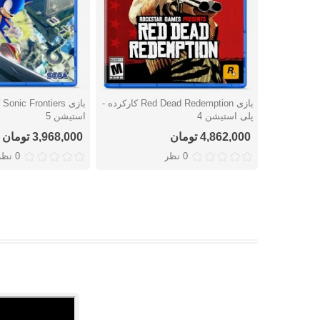
بازی Red Dead Redemption کارکرده -
با
دوست داشتن
دوست داشتن
پلی استیشن 4
استیشن 5
4,862,000 تومان
3,968,000 تومان
0 نظر
0 نظر