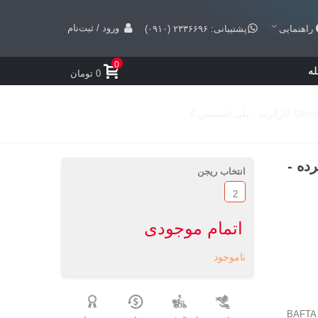
ورود / ثبت‌نام
راهنمایی
پشتیبانی: ۲۳۳۶۶۹۶ (۰۹۱۰)
0
ه
0 تومان
Ghost Of Tsus کارکرده -
انتخاب ریجن
2
اتمام موجودی
ناموجود
BAFTA G