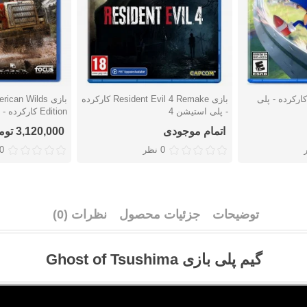
زی Sonic Frontiers کارکرده - پلی
بازی Resident Evil 4 Remake کارکرده
بازی an Wilds
دوست داشتن
دوست دا
- پلی استیشن 4
Edition کارکرده - پلی استیشن 4
اتمام موجودی
3,120,000 تومان
0 نظر
0 نظ
توضیحات
جزئیات محصول
نظرات (0)
گیم پلی بازی Ghost of Tsushima