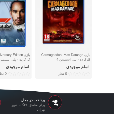
بازی Carmageddon: Max Damage
بازی rsary Edition
دوست داشتن
دوست داشتن
کارکرده - پلی استیشن 4
کارکرده - پلی استیشن 
اتمام موجودی
اتمام موجودی
0 نظر
0 نظر
پرداخت در محل
برای مناطق ۲۲گانه شهر
تهران