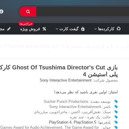
حراجی‌ها
کارکرده‌ها
گیفت کارت
فروش ویژه
مجل
کرده
>
بازی کارکرده پلی استیشن 4
>
بازی Ghost of Tsushima Director's Cut کارکرده - پلی استیشن 4
بازی hima Director's Cut
پلی استیشن 4
محصول شرکت:
Sony Interactive Entertainment
امتیاز:
اولین نفری باشید که نظر می‌دهد!
توسعه دهنده: Sucker Punch Productions
ناشر: Sony Interactive Entertainment
سبک: نقش‌آفرینی، اکشن - ماجراجویی، مبارزه‌ای
حالت: یک نفره - چند نفره
پلتفرمها:
PlayStation 5
,
PlayStation 4
جوایز: ames Award for Audio Achievement, The Game Award for