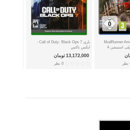
MudRunner Americ
بازی Call of Duty: Black Ops 7 -
شتن
دوست داشتن
دوست
ایکس باکس
استیشن 4
13,172,000 تومان
11,671,000 توما
ر
0 نظر