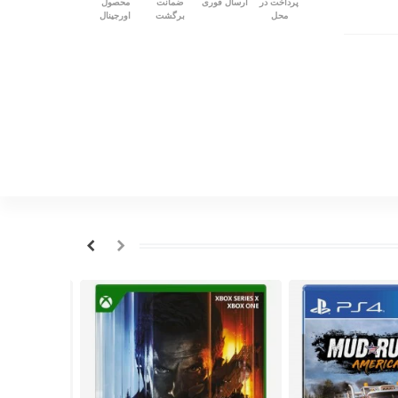
پرداخت در
ارسال فوری
ضمانت
محصول
محل
برگشت
اورجینال