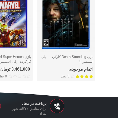
بازی Death Stranding کارکرده - پلی
بازی Super Heroes
دوست داشتن
دوست داشتن
استیشن 4
کارکرده - پلی استیشن 
اتمام موجودی
3,461,000 تومان
3 نظر
0 نظر
پرداخت در محل
برای مناطق ۲۲گانه شهر
تهران