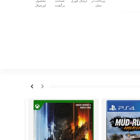
پرداخت در
ارسال فوری
ضمانت
محصول
محل
برگشت
اورجینال