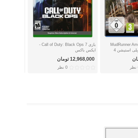
MudRunner Americ
بازی Call of Duty: Black Ops 7 -
شتن
دوست داشتن
دوست
ایکس باکس
استیشن 4
12,968,000 تومان
11,490,000 توما
ر
0 نظر