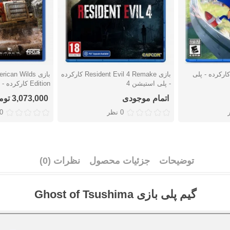
زی Sonic Frontiers کارکرده - پلی
بازی Resident Evil 4 Remake کارکرده
بازی an Wilds
دوست داشتن
دوست دا
- پلی استیشن 4
Edition کارکرده - پلی استیشن 4
اتمام موجودی
3,073,000 تومان
0 نظر
0 نظ
توضیحات
جزئیات محصول
نظرات (0)
گیم پلی بازی Ghost of Tsushima