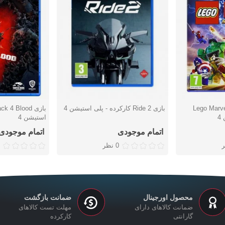
Lego Marvel 
بازی Ride 2 کارکرده - پلی استیشن 4
دوست داشتن
دوست دا
4
استیشن 4
اتمام موجودی
اتمام موجودی
0 نظر
محصول اورجینال
ضمانت بازگشت
ضمانت کالاهای دارای
مهلت تست کالاهای
گارانتی
کارکرده