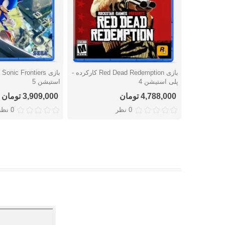
بازی Red Dead Redemption کارکرده -
با
دوست داشتن
دوست داشتن
پلی استیشن 4
استیشن 5
4,788,000 تومان
3,909,000 تومان
0 نظر
0 نظر