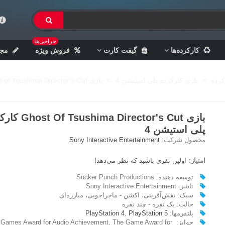
حراجی‌ها
کارکرده‌ها
گیفت کارت
فروش ویژه
مجل
کرده
>
بازی کارکرده پلی استیشن 4
>
بازی Ghost of Tsushima Director's Cut کارکرده - پلی استیشن 4
بازی hima Director's Cut
پلی استیشن 4
محصول شرکت:
Sony Interactive Entertainment
امتیاز:
اولین نفری باشید که نظر می‌دهد!
توسعه دهنده: Sucker Punch Productions
ناشر: Sony Interactive Entertainment
سبک: نقش‌آفرینی، اکشن - ماجراجویی، مبارزه‌ای
حالت: یک نفره - چند نفره
پلتفرمها:
PlayStation 5
,
PlayStation 4
جوایز: ames Award for Audio Achievement, The Game Award for