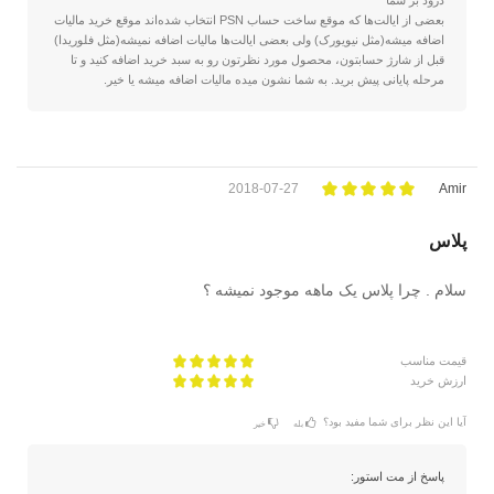
درود بر شما
بعضی از ایالت‌ها که موقع ساخت حساب PSN انتخاب شده‌اند موقع خرید مالیات
اضافه میشه(مثل نیویورک) ولی بعضی ایالت‌ها مالیات اضافه نمیشه(مثل فلوریدا)
قبل از شارژ حسابتون، محصول مورد نظرتون رو به سبد خرید اضافه کنید و تا
مرحله پایانی پیش برید. به شما نشون میده مالیات اضافه میشه یا خیر.
2018-07-27
Amir
پلاس
سلام . چرا پلاس یک ماهه موجود نمیشه ؟
قیمت مناسب
ارزش خرید
آیا این نظر برای شما مفید بود؟
بله
خیر
پاسخ از مت استور: