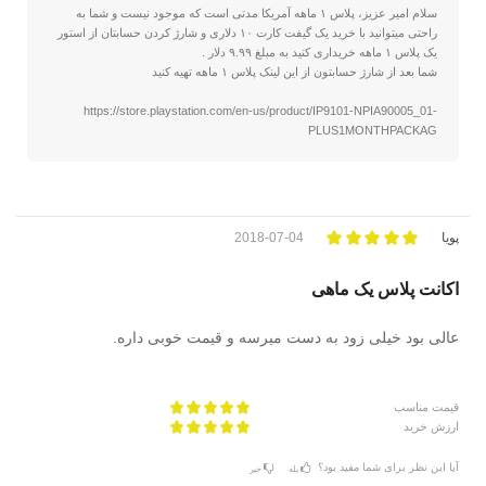
سلام امیر عزیز، پلاس ۱ ماهه آمریکا مدتی است که موجود نیست و شما به
راحتی میتوانید با خرید یک گیفت کارت ۱۰ دلاری و شارژ کردن حسابتان از استور
یک پلاس ۱ ماهه خریداری کنید به مبلغ ۹.۹۹ دلار .
شما بعد از شارژ حسابتون از این لینک پلاس ۱ ماهه تهیه کنید
https://store.playstation.com/en-us/product/IP9101-NPIA90005_01-
PLUS1MONTHPACKAG
پویا
2018-07-04
اکانت پلاس یک ماهی
عالی بود خیلی زود به دست میرسه و قیمت خوبی داره.
قیمت مناسب
ارزش خرید
آیا این نظر برای شما مفید بود؟
بله
خیر