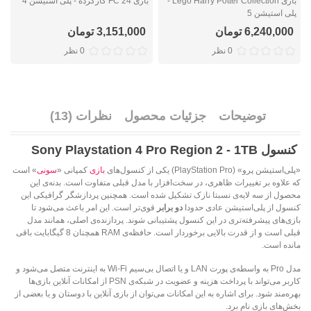
بازی Lego Harry Potter Collection -
بازی FC 24 کارکرده - پلی استیشن 4
ب
پلی استیشن 5
6,240,000 تومان
3,151,000 تومان
0 نظر
0 نظر
توضیحات
جزئیات محصول
نظرات (13)
کنسول Sony Playstation 4 Pro Region 2 - 1TB
«پلی‌استیشن پرو» (PlayStation Pro) یکی از کنسول‌های
بازی
کمپانی «
سونی
» است
که علاوه بر تغییرات ظاهری، در سخت‌افزار با مدل‌ قبلی متفاوت است. بدنه‌ی این
محصول از سه لایه‌ی نسبتا نازک تشکیل شده است. همچنین پردازشگر گرافیکی این
کنسول از پلی‌استیشن عادی حدودا
دو برابر
قوی‌تر است. این امر باعث می‌شود تا
بازی‌های پیشرفته‌تری در این کنسول پشتیبانی شوند. پردازنده‌ی اصلی، همانند مدل
قبلی است و از قدرت بالایی برخوردار است. حافظه‌ی RAM همچنان 8 گیگابایت باقی
مانده است.
مدل Pro به واسطه‌ی پورت LAN و یا اتصال بی‌سیم Wi-Fi به اینترنت متصل می‌شود و
کاربر می‌تواند با پرداخت هزینه و عضویت در شبکه‌ی PSN از امکانات آنلاین بازی‌ها
بهره‌مند شود. برای اشاره به این امکانات می‌توان از بازی آنلاین با دوستان و یا بعضی از
بخش‌های بازی نام برد.