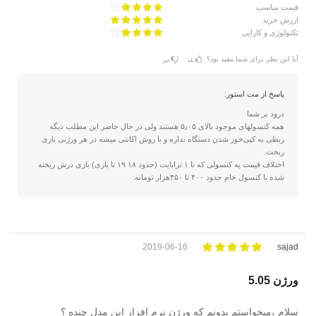
قیمت مناسب
ارزش خرید
تکنولوژی و کارایی
آیا این نظر برای شما مفید بود؟
بله
خیر
پاسخ از مت استور:
درود بر شما
همه کنسولهای موجود بالای ۵٫۰۵ هستند ولی در حال حاضر این مطلب دیگه
ربطی به کپی‌خور شدن دستگاه نداره و با روش اکانتی میشه در هر ورژنی بازی
ریخت.
اختلاف قیمت یه کنسولی که تا ۱ ترابایت (حدود ۱۸ ۱۹ تا بازی) بازی درش ریخته
شده با کنسول خام حدود ۴۰۰ تا ۴۵۰هزار تومانه.
2019-06-16
sajad
ورژن 5.05
سلام ،میخواستم بدونم که ورژن نرم افزار این مدل چنده ؟