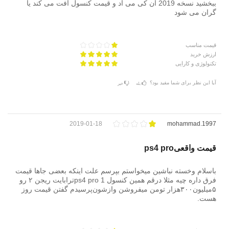
ببخشید نسخه 2019 ان کی می اد و قیمت کنسول افت می کند یا
گران می شود
قیمت مناسب
ارزش خرید
تکنولوژی و کارایی
آیا این نظر برای شما مفید بود؟
بله
خیر
2019-01-18
mohammad.1997
قیمت واقعیps4 pro
باسلام وخسته نباشین میخواستم بپرسم علت اینکه بعضی جاها قیمت
فرق داره چیه مثلا درقم همین کنسول ps4 pro 1ترابایت ریجن ۲ رو
۵میلیون‌۳۰۰هزار تومن میفروشن وازشون‌پرسیدم گفتن قیمت روز
هست.