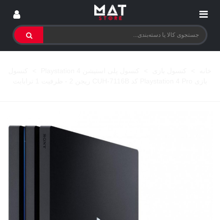
خانه
>
کنسول بازی
>
کنسول پلی استیشن 4 Playstation
>
کنسول
بازی Playstation 4 Pro کد CUH-7116B ریجن 2 - ظرفیت 1 ترابایت