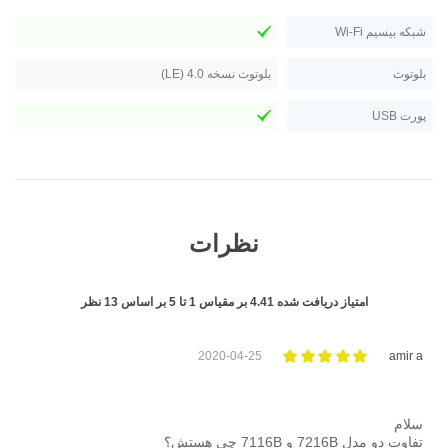
شبکه بیسیم Wi-Fi
بلوتوث
بلوتوث نسخه 4.0 (LE)
پورت USB
نظرات
امتیاز دریافت شده
4.41
بر مقیاس
1
تا
5
بر اساس
13
نظر
2020-04-25
amir a
سلام
تفاوت دو مدل 7216B و 7116B چی هستش؟