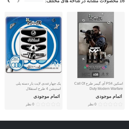
16 محصولات مشابه در شاخه های مختلف:
اسکین PS4 آی گیمر طرح Call Of
پک چهارعددی لایت بار دسته پلی
Duty Modern Warfare
استیشن 4 طرح استقلال
اتمام موجودی
اتمام موجودی
0 نظر
0 نظر