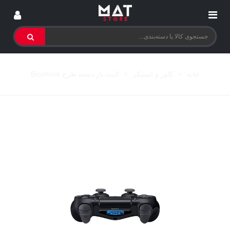
خانه
>
کاور و استیکر
>
لایت بار دسته طرح Bioshock