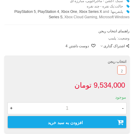
سبک: اکشن - ماجراجویی، مبارزه ای
حالت:‌یک نفره - چند نفره
پلتفرمها:
and
Xbox Series X
,
Xbox One
,
PlayStation 4
,
PlayStation 5
Series S
, Xbox Cloud Gaming, Microsoft Windows
راهنمای انتخاب ریجن
وضعیت:
پلمپ
اشتراک گذاری
دوست داشتن
4
انتخاب ریجن
2
9,534,000 تومان
موجود
+
-
افزودن به سبد خرید