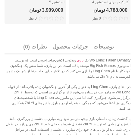
کارکرده - پلی استیشن 4
استیشن 5
ک
4,788,000 تومان
3,909,000 تومان
0 نظر
0 نظر
توضیحات
جزئیات محصول
نظرات (0)
Wo Long: Fallen Dynasty یک
بازی
ویدئویی اکشن-ماجراجویی است که توسط
استودیوی Big Fish Games توسعه یافته است. در این بازی، شما نقش یک جنگجوی
کهنه‌کار با نام Ling Chen را بازی می‌کنید که در تلاش برای نجات دنیا از شر یک دشمن
قدرتمند به نام Zhi Yi می‌باشد.
در ابتدای بازی، Ling Chen به عنوان یکی از آخرین جنگجویان زنده باقی‌مانده از قبیله
Wo Long به ماموریت فرستاده می‌شود تا از برگزاری مراسمی که توسط Zhi Yi
برگزار می‌شود، جلوگیری کند. اما طی این ماموریت، Ling Chen با شخصیت‌های
دیگری نیز آشنا می‌شود که همگی به همراه او در مبارزه با نیروهای Zhi Yi همکاری
می‌کنند.
با گذشت زمان، داستان بازی پیچیده‌تر می‌شود و به مبارزه با دشمنان بزرگتری مانند
ارتش‌های زیادی که توسط Zhi Yi تشکیل شده‌اند و حتی خود Zhi Yi می‌پردازد. در طول
بازی، شما باید از توانایی‌های خود برای مبارزه با دشمنان استفاده کنید، در مراحل