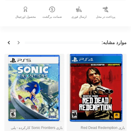
پرداخت در محل
ارسال فوری
ضمانت برگشت
محصول اورجینال
موارد مشابه:
بازی Red Dead Redemption
بازی Sonic Frontiers کارکرده - پلی