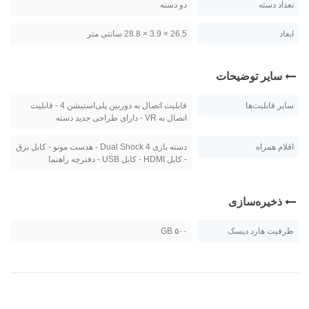
تعداد دسته
دو دسته
ابعاد
26.5 × 3.9 × 28.8 سانتی متر
سایر توضیحات
سایر قابلیت‌ها
قابلیت اتصال به دوربین پلی‌استیشن 4 - قابلیت
اتصال به VR - دارای طراحی جدید دسته
اقلام همراه
دسته بازی Dual Shock 4 - هدست مونو - کابل برق
- کابل HDMI - کابل USB - دفترچه راهنما
ذخیره‌سازی
ظرفیت هارد دیسک
۵۰۰ GB